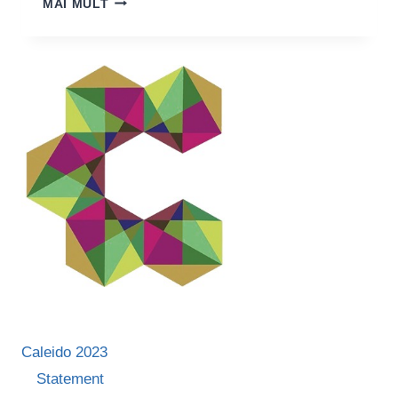
MAI MULT
PLAYHOOD:
„POVESTEA
NOASTRĂ
SEAMĂNĂ
CU
ACEEA
ÎN
CARE
BARONUL
MÜNCHHAUSEN
SE
APUCĂ
DE
CEAFĂ
ȘI
SE
SCOATE
SINGUR
Caleido 2023
DIN
MLAȘTINĂ”
Statement