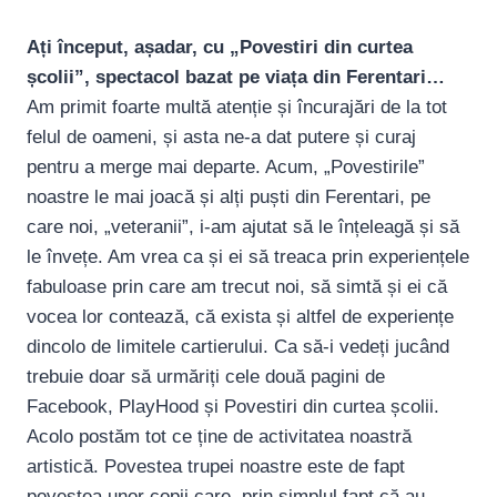
Ați început, așadar, cu „Povestiri din curtea
școlii”, spectacol bazat pe viața din Ferentari…
Am primit foarte multă atenție și încurajări de la tot
felul de oameni, și asta ne-a dat putere și curaj
pentru a merge mai departe. Acum, „Povestirile”
noastre le mai joacă și alți puști din Ferentari, pe
care noi, „veteranii”, i-am ajutat să le înțeleagă și să
le învețe. Am vrea ca și ei să treaca prin experiențele
fabuloase prin care am trecut noi, să simtă și ei că
vocea lor contează, că exista și altfel de experiențe
dincolo de limitele cartierului. Ca să-i vedeți jucând
trebuie doar să urmăriți cele două pagini de
Facebook, PlayHood și Povestiri din curtea școlii.
Acolo postăm tot ce ține de activitatea noastră
artistică. Povestea trupei noastre este de fapt
povestea unor copii care, prin simplul fapt că au