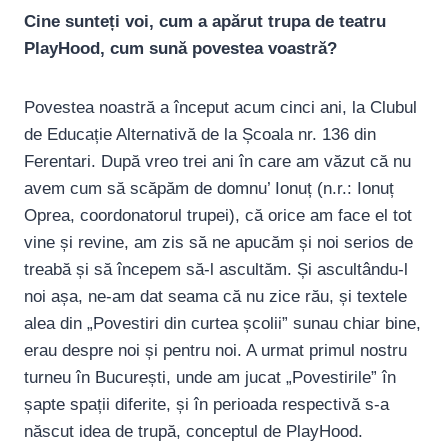
Cine sunteți voi, cum a apărut trupa de teatru
PlayHood, cum sună povestea voastră?
Povestea noastră a început acum cinci ani, la Clubul
de Educație Alternativă de la Școala nr. 136 din
Ferentari. După vreo trei ani în care am văzut că nu
avem cum să scăpăm de domnu’ Ionuț (n.r.: Ionuț
Oprea, coordonatorul trupei), că orice am face el tot
vine și revine, am zis să ne apucăm și noi serios de
treabă și să începem să-l ascultăm. Și ascultându-l
noi așa, ne-am dat seama că nu zice rău, și textele
alea din „Povestiri din curtea școlii” sunau chiar bine,
erau despre noi și pentru noi. A urmat primul nostru
turneu în București, unde am jucat „Povestirile” în
șapte spații diferite, și în perioada respectivă s-a
născut idea de trupă, conceptul de PlayHood.