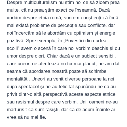
Despre multiculturalism nu știm noi ce să zicem prea
multe, că nu prea știm exact ce înseamnă. Dacă
vorbim despre etnia romă, suntem conștienți că încă
mai există probleme de percepție sau conflicte, dar
noi încercăm să le abordăm cu optimism și energie
pozitivă. Spre exemplu, în „Povestiri din curtea
școlii” avem o scenă în care noi vorbim deschis și cu
umor despre ciori. Chiar dacă e un subiect sensibil,
care uneori ne afectează nu tocmai plăcut, ne-am dat
seama că abordarea noastră poate să schimbe
mentalități. Uneori au venit diverse persoane la noi
după spectacol și ne-au felicitat spunându-ne că au
privit dintr-o altă perspectivă aceste aspecte etnice
sau rasismul despre care vorbim. Unii oameni ne-au
mărturisit că sunt rasiști, dar că de acum înainte ar
vrea să nu mai fie.