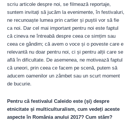
scriu articole despre noi, se filmează reportaje,
suntem invitați să jucăm la evenimente, în festivaluri,
ne recunoaște lumea prin cartier și puștii vor să fie
ca noi. Dar cel mai important pentru noi este faptul
că cineva ne întreabă despre ceea ce simțim sau
ceea ce gândim; că avem o voce și o poveste care e
relevantă nu doar pentru noi, ci și pentru alții care se
află în dificultate. De asemenea, ne motivează faptul
că uneori, prin ceea ce facem pe scenă, putem să
aducem oamenilor un zâmbet sau un scurt moment
de bucurie.
Pentru că festivalul Caleido este (și) despre
etnicitate și multiculturalism, cum vedeți aceste
aspecte în România anului 2017? Cum stăm?