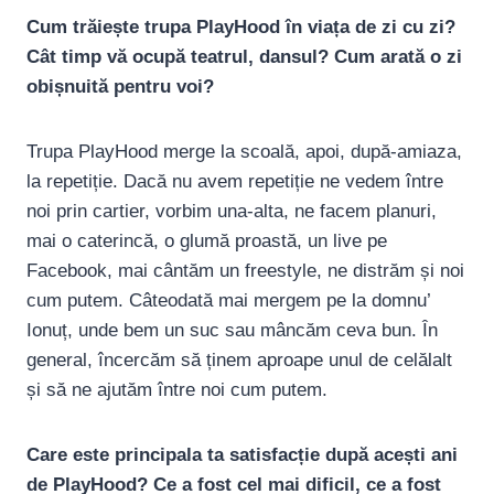
Cum trăiește trupa PlayHood în viața de zi cu zi?
Cât timp vă ocupă teatrul, dansul? Cum arată o zi
obișnuită pentru voi?
Trupa PlayHood merge la scoală, apoi, după-amiaza,
la repetiție. Dacă nu avem repetiție ne vedem între
noi prin cartier, vorbim una-alta, ne facem planuri,
mai o caterincă, o glumă proastă, un live pe
Facebook, mai cântăm un freestyle, ne distrăm și noi
cum putem. Câteodată mai mergem pe la domnu’
Ionuț, unde bem un suc sau mâncăm ceva bun. În
general, încercăm să ținem aproape unul de celălalt
și să ne ajutăm între noi cum putem.
Care este principala ta satisfacție după acești ani
de PlayHood? Ce a fost cel mai dificil, ce a fost