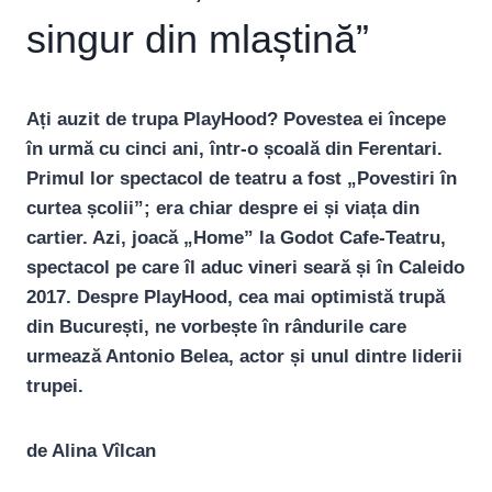
singur din mlaștină”
Ați auzit de trupa PlayHood? Povestea ei începe
în urmă cu cinci ani, într-o școală din Ferentari.
Primul lor spectacol de teatru a fost „Povestiri în
curtea școlii”; era chiar despre ei și viața din
cartier. Azi, joacă „Home” la Godot Cafe-Teatru,
spectacol pe care îl aduc vineri seară și în Caleido
2017. Despre PlayHood, cea mai optimistă trupă
din București, ne vorbește în rândurile care
urmează Antonio Belea, actor și unul dintre liderii
trupei.
de Alina Vîlcan