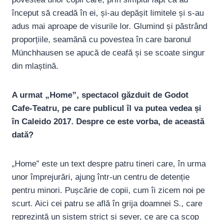
început să creadă în ei, și-au depășit limitele și s-au
adus mai aproape de visurile lor. Glumind și păstrând
proporțiile, seamănă cu povestea în care baronul
Münchhausen se apucă de ceafă și se scoate singur
din mlaștină.
A urmat „Home”, spectacol găzduit de Godot
Cafe-Teatru, pe care publicul îl va putea vedea și
în Caleido 2017. Despre ce este vorba, de această
dată?
„Home” este un text despre patru tineri care, în urma
unor împrejurări, ajung într-un centru de detenție
pentru minori. Pușcărie de copii, cum îi zicem noi pe
scurt. Aici cei patru se află în grija doamnei S., care
reprezintă un sistem strict și sever, ce are ca scop