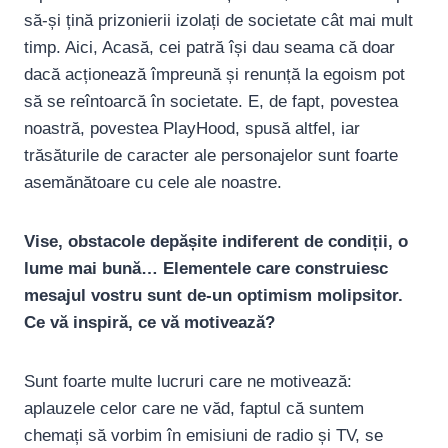
să-și țină prizonierii izolați de societate cât mai mult
timp. Aici, Acasă, cei patră își dau seama că doar
dacă acționează împreună și renunță la egoism pot
să se reîntoarcă în societate. E, de fapt, povestea
noastră, povestea PlayHood, spusă altfel, iar
trăsăturile de caracter ale personajelor sunt foarte
asemănătoare cu cele ale noastre.
Vise, obstacole depășite indiferent de condiții, o
lume mai bună… Elementele care construiesc
mesajul vostru sunt de-un optimism molipsitor.
Ce vă inspiră, ce vă motivează?
Sunt foarte multe lucruri care ne motivează:
aplauzele celor care ne văd, faptul că suntem
chemați să vorbim în emisiuni de radio și TV, se