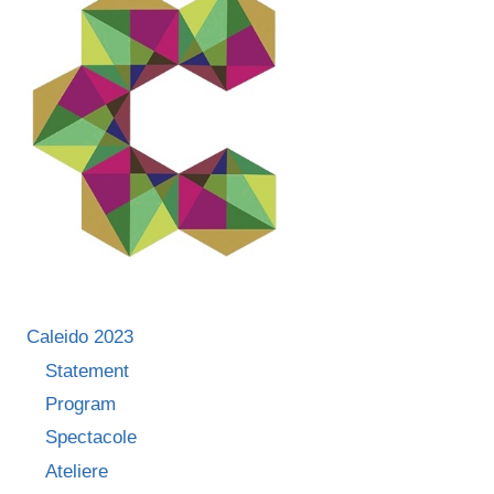
SINGURĂ
OBSESIE
CONTINUĂ
–
CORPUL,
ȘI
EL
SE
REGĂSEȘTE
MEREU
ÎN
CE
FAC”
Caleido 2023
Statement
Program
Spectacole
Ateliere