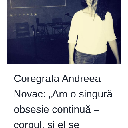
NOI,
TOȚI
CARE
NE
DORIM
SĂ
EXISTE
EGALITATE,
SĂ
DEPĂȘIM
CONCEPTELE
PRĂFUITE
ȘI,
Coregrafa Andreea
DE
FAPT,
Novac: „Am o singură
TOTAL
GREȘITE
DESPRE
obsesie continuă –
FEMEIE”
corpul, și el se