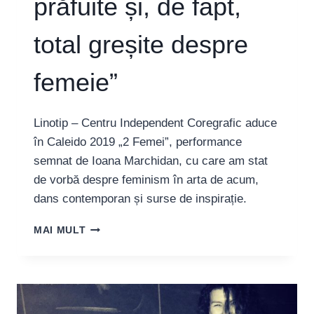
prăfuite și, de fapt,
total greșite despre
femeie”
Linotip – Centru Independent Coregrafic aduce
în Caleido 2019 „2 Femei”, performance
semnat de Ioana Marchidan, cu care am stat
de vorbă despre feminism în arta de acum,
dans contemporan și surse de inspirație.
COREGRAFA
MAI MULT
IOANA
MARCHIDAN:
„«2
FEMEI»
SUNTEM