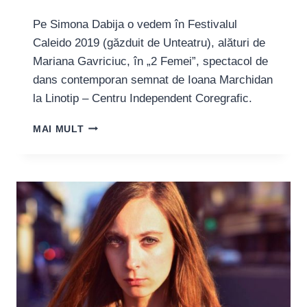
Pe Simona Dabija o vedem în Festivalul
Caleido 2019 (găzduit de Unteatru), alături de
Mariana Gavriciuc, în „2 Femei”, spectacol de
dans contemporan semnat de Ioana Marchidan
la Linotip – Centru Independent Coregrafic.
SIMONA
MAI MULT
DABIJA:
„OAMENII
CU
CARE
LUCREZ
SUNT
PRINCIPALA
MEA
SURSĂ
DE
INSPIRAȚIE”