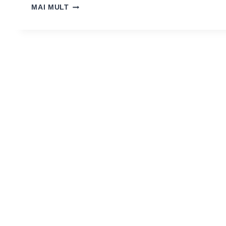
LISE
MAI MULT
WULFF:
SERA
|
THE
GREENHOUSE
–
VERNISAJ