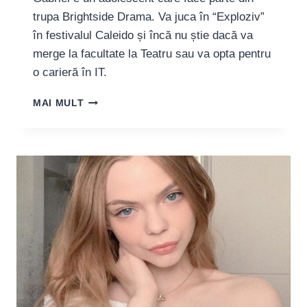
trupa Brightside Drama. Va juca în “Exploziv”
în festivalul Caleido și încă nu știe dacă va
merge la facultate la Teatru sau va opta pentru
o carieră în IT.
GABRIEL
MAI MULT
DUMITRESCU,
TÂNĂR
ACTOR:
“OAMENII
TREBUIE
SĂ
ÎNȚELEAGĂ
CĂ
NU
PUTEM
CONVIEȚUI
DECÂT
ÎMPREUNĂ,
LĂSÂND