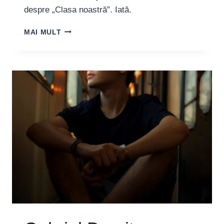
despre „Clasa noastră”. Iată.
IONUȚ
MAI MULT
NICULAE,
ARTIST:
“CRED
CĂ
AR
TREBUI
PRIN
ACESTE
FESTIVALURI
SĂ
ATRAGEM
ATENȚIA
ASUPRA
ROLULUI
EDUCATIV
PE
CARE
AR