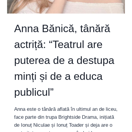
URA
LA
O
PARTE
Anna Bănică, tânără
ȘI
ACCEPTÂNDU-
actriță: “Teatrul are
NE
UNII
PE
puterea de a destupa
ALȚII”
minți și de a educa
publicul”
Anna este o tânără aflată în ultimul an de liceu,
face parte din trupa Brightside Drama, inițiată
de Ionuț Niculae și Ionuț Toader și deja are o