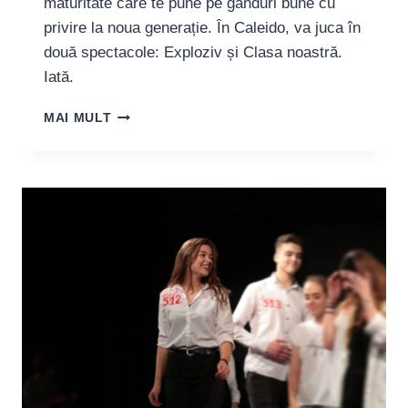
maturitate care te pune pe gânduri bune cu
privire la noua generație. În Caleido, va juca în
două spectacole: Exploziv și Clasa noastră.
Iată.
ANNA
MAI MULT
BĂNICĂ,
TÂNĂRĂ
ACTRIȚĂ:
“TEATRUL
ARE
PUTEREA
DE
A
DESTUPA
MINȚI
ȘI
DE
A
EDUCA
PUBLICUL”