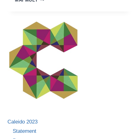
MAI MULT
OPRIȚESCU,
TÂNĂRĂ
ACTRIȚĂ:
“CEL
MAI
MINUNAT
MI
SE
PARE
SĂ
SIMȚI
ENERGIA
PUBLICULUI”
Caleido 2023
Statement