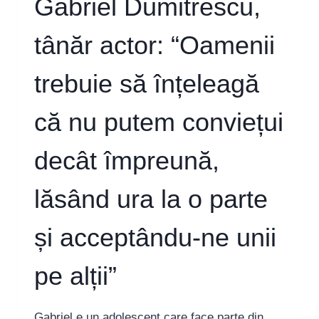
Gabriel Dumitrescu,
TREBUI
SĂ-
tânăr actor: “Oamenii
L
AIBĂ
TEATRUL
trebuie să înțeleagă
ÎN
SOCIETATE”
că nu putem conviețui
decât împreună,
lăsând ura la o parte
și acceptându-ne unii
pe alții”
Gabriel e un adolescent care face parte din