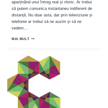
aparținând unui întreg real și ritmic. Ar trebui
să putem comunica instantaneu indiferent de
distanță. Nu doar asta, dar prin televiziune și
telefonie ar trebui să ne auzim și să ne
vedem…
ARMINE
MAI MULT
VOSGANIAN:
„SUNT
UN
PRODUS
AL
GENOCIDULUI”