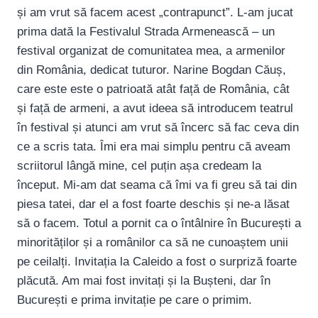
și am vrut să facem acest „contrapunct”. L-am jucat
prima dată la Festivalul Strada Armenească – un
festival organizat de comunitatea mea, a armenilor
din România, dedicat tuturor. Narine Bogdan Căuș,
care este este o patrioată atât față de România, cât
și față de armeni, a avut ideea să introducem teatrul
în festival și atunci am vrut să încerc să fac ceva din
ce a scris tata. Îmi era mai simplu pentru că aveam
scriitorul lângă mine, cel puțin așa credeam la
început. Mi-am dat seama că îmi va fi greu să tai din
piesa tatei, dar el a fost foarte deschis și ne-a lăsat
să o facem. Totul a pornit ca o întâlnire în București a
minorităților și a românilor ca să ne cunoaștem unii
pe ceilalți. Invitația la Caleido a fost o surpriză foarte
plăcută. Am mai fost invitați și la Bușteni, dar în
București e prima invitație pe care o primim.