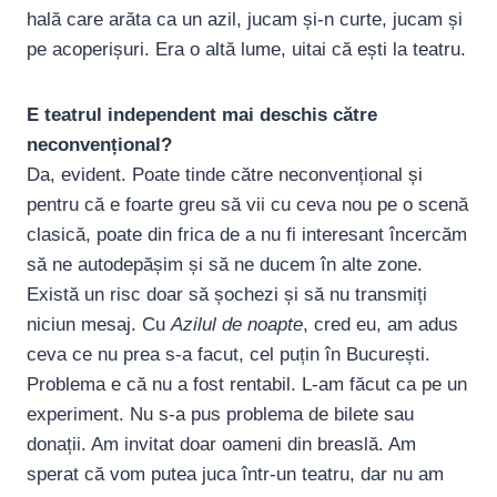
hală care arăta ca un azil, jucam și-n curte, jucam și
pe acoperișuri. Era o altă lume, uitai că ești la teatru.
E teatrul independent mai deschis către
neconvențional?
Da, evident. Poate tinde către neconvențional și
pentru că e foarte greu să vii cu ceva nou pe o scenă
clasică, poate din frica de a nu fi interesant încercăm
să ne autodepășim și să ne ducem în alte zone.
Există un risc doar să șochezi și să nu transmiți
niciun mesaj. Cu
Azilul de noapte
, cred eu, am adus
ceva ce nu prea s-a facut, cel puțin în București.
Problema e că nu a fost rentabil. L-am făcut ca pe un
experiment. Nu s-a pus problema de bilete sau
donații. Am invitat doar oameni din breaslă. Am
sperat că vom putea juca într-un teatru, dar nu am