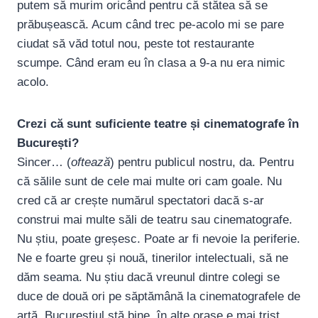
putem să murim oricând pentru că stătea să se
prăbușească. Acum când trec pe-acolo mi se pare
ciudat să văd totul nou, peste tot restaurante
scumpe. Când eram eu în clasa a 9-a nu era nimic
acolo.
Crezi că sunt suficiente teatre și cinematografe în
București?
Sincer… (
oftează
) pentru publicul nostru, da. Pentru
că sălile sunt de cele mai multe ori cam goale. Nu
cred că ar crește numărul spectatori dacă s-ar
construi mai multe săli de teatru sau cinematografe.
Nu știu, poate greșesc. Poate ar fi nevoie la periferie.
Ne e foarte greu și nouă, tinerilor intelectuali, să ne
dăm seama. Nu știu dacă vreunul dintre colegi se
duce de două ori pe săptămână la cinematografele de
artă. Bucureștiul stă bine, în alte orașe e mai trist.