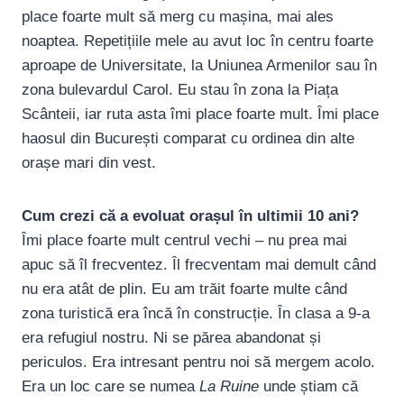
place foarte mult să merg cu mașina, mai ales
noaptea. Repetițiile mele au avut loc în centru foarte
aproape de Universitate, la Uniunea Armenilor sau în
zona bulevardul Carol. Eu stau în zona la Piața
Scânteii, iar ruta asta îmi place foarte mult. Îmi place
haosul din București comparat cu ordinea din alte
orașe mari din vest.
Cum crezi că a evoluat orașul în ultimii 10 ani?
Îmi place foarte mult centrul vechi – nu prea mai
apuc să îl frecventez. Îl frecventam mai demult când
nu era atât de plin. Eu am trăit foarte multe când
zona turistică era încă în construcție. În clasa a 9-a
era refugiul nostru. Ni se părea abandonat și
periculos. Era intresant pentru noi să mergem acolo.
Era un loc care se numea
La Ruine
unde știam că