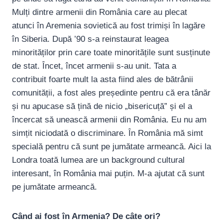
Mulți dintre armenii din România care au plecat
atunci în Aremenia sovietică au fost trimiși în lagăre
în Siberia. După ’90 s-a reinstaurat leagea
minorităților prin care toate minoritățile sunt susținute
de stat. Încet, încet armenii s-au unit. Tata a
contribuit foarte mult la asta fiind ales de bătrânii
comunității, a fost ales președinte pentru că era tânăr
și nu apucase să țină de nicio „bisericuță” și el a
încercat să unească armenii din România. Eu nu am
simțit niciodată o discriminare. În România mă simt
specială pentru că sunt pe jumătate armeancă. Aici la
Londra toată lumea are un background cultural
interesant, în România mai puțin. M-a ajutat că sunt
pe jumătate armeancă.
Când ai fost în Armenia? De câte ori?