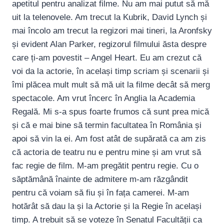
apetitul pentru analizat filme. Nu am mai putut să mă
uit la telenovele. Am trecut la Kubrik, David Lynch și
mai încolo am trecut la regizori mai tineri, la Aronfsky
și evident Alan Parker, regizorul filmului ăsta despre
care ți-am povestit – Angel Heart. Eu am crezut că
voi da la actorie, în același timp scriam și scenarii și
îmi plăcea mult mult să mă uit la filme decât să merg
spectacole. Am vrut încerc în Anglia la Academia
Regală. Mi s-a spus foarte frumos că sunt prea mică
și că e mai bine să termin facultatea în România și
apoi să vin la ei. Am fost atât de supărată ca am zis
că actoria de teatru nu e pentru mine și am vrut să
fac regie de film. M-am pregătit pentru regie. Cu o
săptămână înainte de admitere m-am răzgândit
pentru că voiam să fiu și în fața camerei. M-am
hotărât să dau la și la Actorie și la Regie în același
timp. A trebuit să se voteze în Senatul Facultății ca