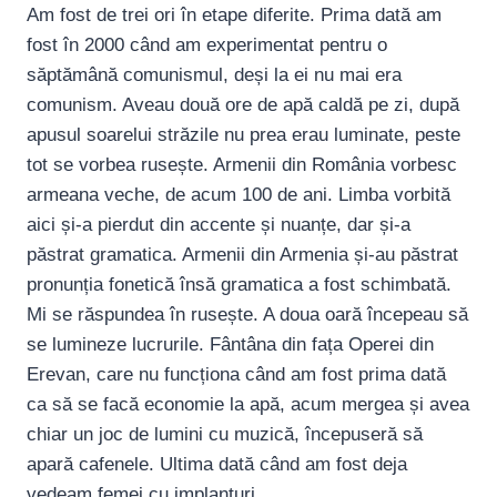
Am fost de trei ori în etape diferite. Prima dată am
fost în 2000 când am experimentat pentru o
săptămână comunismul, deși la ei nu mai era
comunism. Aveau două ore de apă caldă pe zi, după
apusul soarelui străzile nu prea erau luminate, peste
tot se vorbea rusește. Armenii din România vorbesc
armeana veche, de acum 100 de ani. Limba vorbită
aici și-a pierdut din accente și nuanțe, dar și-a
păstrat gramatica. Armenii din Armenia și-au păstrat
pronunția fonetică însă gramatica a fost schimbată.
Mi se răspundea în rusește. A doua oară începeau să
se lumineze lucrurile. Fântâna din fața Operei din
Erevan, care nu funcționa când am fost prima dată
ca să se facă economie la apă, acum mergea și avea
chiar un joc de lumini cu muzică, începuseră să
apară cafenele. Ultima dată când am fost deja
vedeam femei cu implanturi.