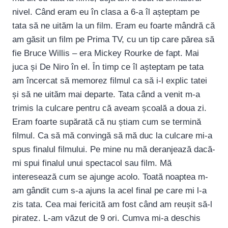
nivel. Când eram eu în clasa a 6-a îl așteptam pe
tata să ne uităm la un film. Eram eu foarte mândră că
am găsit un film pe Prima TV, cu un tip care părea să
fie Bruce Willis – era Mickey Rourke de fapt. Mai
juca și De Niro în el. În timp ce îl așteptam pe tata
am încercat să memorez filmul ca să i-l explic tatei
și să ne uităm mai departe. Tata când a venit m-a
trimis la culcare pentru că aveam școală a doua zi.
Eram foarte supărată că nu știam cum se termină
filmul. Ca să mă convingă să mă duc la culcare mi-a
spus finalul filmului. Pe mine nu mă deranjează dacă-
mi spui finalul unui spectacol sau film. Mă
interesează cum se ajunge acolo. Toată noaptea m-
am gândit cum s-a ajuns la acel final pe care mi l-a
zis tata. Cea mai fericită am fost când am reușit să-l
piratez. L-am văzut de 9 ori. Cumva mi-a deschis