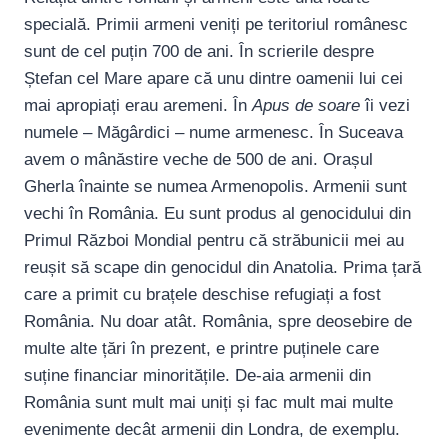
specială. Primii armeni veniți pe teritoriul românesc
sunt de cel puțin 700 de ani. În scrierile despre
Ștefan cel Mare apare că unu dintre oamenii lui cei
mai apropiați erau aremeni. În
Apus de soare
îi vezi
numele – Măgârdici – nume armenesc. În Suceava
avem o mânăstire veche de 500 de ani. Orașul
Gherla înainte se numea Armenopolis. Armenii sunt
vechi în România. Eu sunt produs al genocidului din
Primul Război Mondial pentru că străbunicii mei au
reușit să scape din genocidul din Anatolia. Prima țară
care a primit cu brațele deschise refugiați a fost
România. Nu doar atât. România, spre deosebire de
multe alte țări în prezent, e printre puținele care
suține financiar minoritățile. De-aia armenii din
România sunt mult mai uniți și fac mult mai multe
evenimente decât armenii din Londra, de exemplu.