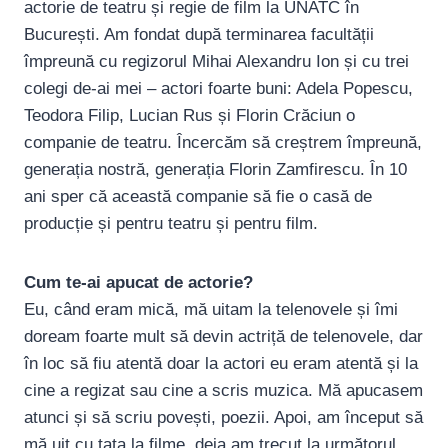
actorie de teatru și regie de film la UNATC în
București. Am fondat după terminarea facultății
împreună cu regizorul Mihai Alexandru Ion și cu trei
colegi de-ai mei – actori foarte buni: Adela Popescu,
Teodora Filip, Lucian Rus și Florin Crăciun o
companie de teatru. Încercăm să creștrem împreună,
generația nostră, generația Florin Zamfirescu. În 10
ani sper că această companie să fie o casă de
producție și pentru teatru și pentru film.
Cum te-ai apucat de actorie?
Eu, când eram mică, mă uitam la telenovele și îmi
doream foarte mult să devin actriță de telenovele, dar
în loc să fiu atentă doar la actori eu eram atentă și la
cine a regizat sau cine a scris muzica. Mă apucasem
atunci și să scriu povești, poezii. Apoi, am început să
mă uit cu tata la filme, deja am trecut la următorul