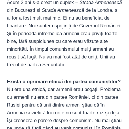
Acum 2 ani s-a creat un duplex –
Strada Armenească
din București și
Strada Armenească
de la Londra, și
al lor a fost mult mai mic. Ei nu au beneficiat de
finanțare. Noi suntem sprijiniți de Guvernul României.
Și în perioada intrerbelică armenii erau priviți foarte
bine, fără suspiciunea cu care erau văzute alte
minorități. În timpul comunismului mulți armeni au
reușit să fugă. Nu au mai fost atât de uniți. Unii au
trecut de partea Securității.
Exista o oprimare etnică din partea comuniștilor?
Nu era una etnică, dar armenii erau bogați. Problema
cu armenii nu era din partea României, ci din partea
Rusiei pentru că unii dintre armeni știau că în
Armenia sovietică lucrurile nu sunt foarte roz și deja
își creaseră o părere despre comunism. Nu mai știau
pe unde să fugă când au venit comuniștii în România.