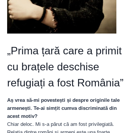
„Prima țară care a primit
cu brațele deschise
refugiați a fost România”
Aș vrea să-mi povestești și despre originile tale
armenești. Te-ai simțit cumva discriminată din
acest motiv?
Chiar deloc. Mi s-a părut că am fost privilegiată.
Relația dintre români și armeni este una foarte