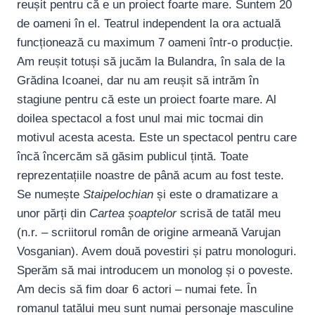
reușit pentru că e un proiect foarte mare. Suntem 20
de oameni în el. Teatrul independent la ora actuală
funcționează cu maximum 7 oameni într-o producție.
Am reușit totuși să jucăm la Bulandra, în sala de la
Grădina Icoanei, dar nu am reușit să intrăm în
stagiune pentru că este un proiect foarte mare. Al
doilea spectacol a fost unul mai mic tocmai din
motivul acesta acesta. Este un spectacol pentru care
încă încercăm să găsim publicul țintă. Toate
reprezentațiile noastre de până acum au fost teste.
Se numește
Staipelochian
și este o dramatizare a
unor părți din
Cartea șoaptelor
scrisă de tatăl meu
(n.r. – scriitorul român de origine armeană Varujan
Vosganian). Avem două povestiri și patru monologuri.
Sperăm să mai introducem un monolog și o poveste.
Am decis să fim doar 6 actori – numai fete. În
romanul tatălui meu sunt numai personaje masculine