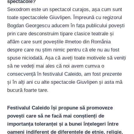
spectacole?
Sexodrom este un spectacol curajos, așa cum sunt
toate spectacolele Giuvlipen. Împreună cu regizorul
Bogdan Georgescu aducem în fața publicului povești
prin care desconstruim tipare clasice teatrale și
aflăm care sunt poveștile #metoo din România
despre care nu știm nimic pentru că ele nu au fost
spuse niciodată. Așa că aveți toate motivele să veniți
să ne vedeți mai ales că noi avem cumva o
consecvență în festivalul Caleido, am fost prezente
și în alți ani cu alte spectacole Giuvlipen și asta mă
bucură foarte tare.
Festivalul Caleido își propune să promoveze
povești care să ne facă mai conștienți de
importanța toleranței și a bunei înțelegeri între
oameni indiferent de diferențele de etnie, religie,