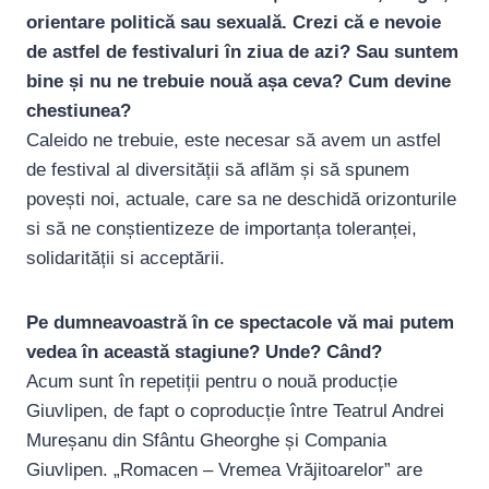
orientare politică sau sexuală. Crezi că e nevoie
de astfel de festivaluri în ziua de azi? Sau suntem
bine și nu ne trebuie nouă așa ceva? Cum devine
chestiunea?
Caleido ne trebuie, este necesar să avem un astfel
de festival al diversității să aflăm și să spunem
povești noi, actuale, care sa ne deschidă orizonturile
si să ne conștientizeze de importanța toleranței,
solidarității si acceptării.
Pe dumneavoastră în ce spectacole vă mai putem
vedea în această stagiune? Unde? Când?
Acum sunt în repetiții pentru o nouă producție
Giuvlipen, de fapt o coproducție între Teatrul Andrei
Mureșanu din Sfântu Gheorghe și Compania
Giuvlipen. „Romacen – Vremea Vrăjitoarelor” are