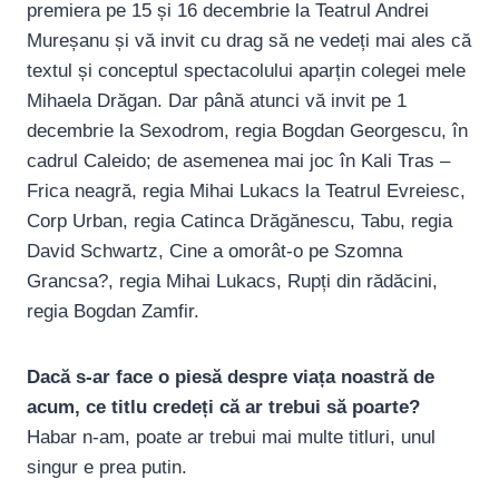
premiera pe 15 și 16 decembrie la Teatrul Andrei
Mureșanu și vă invit cu drag să ne vedeți mai ales că
textul și conceptul spectacolului aparțin colegei mele
Mihaela Drăgan. Dar până atunci vă invit pe 1
decembrie la Sexodrom, regia Bogdan Georgescu, în
cadrul Caleido; de asemenea mai joc în Kali Tras –
Frica neagră, regia Mihai Lukacs la Teatrul Evreiesc,
Corp Urban, regia Catinca Drăgănescu, Tabu, regia
David Schwartz, Cine a omorât-o pe Szomna
Grancsa?, regia Mihai Lukacs, Rupți din rădăcini,
regia Bogdan Zamfir.
Dacă s-ar face o piesă despre viața noastră de
acum, ce titlu credeți că ar trebui să poarte?
Habar n-am, poate ar trebui mai multe titluri, unul
singur e prea putin.