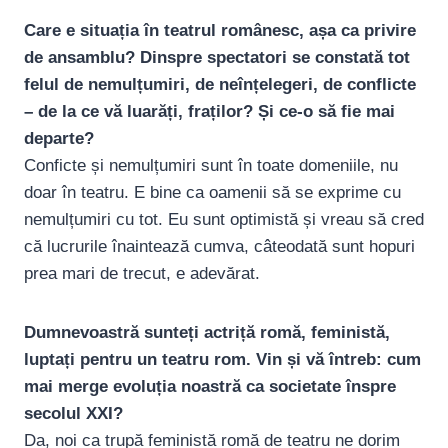
Care e situația în teatrul românesc, așa ca privire
de ansamblu? Dinspre spectatori se constată tot
felul de nemulțumiri, de neînțelegeri, de conflicte
– de la ce vă luarăți, fraților? Și ce-o să fie mai
departe?
Conficte și nemulțumiri sunt în toate domeniile, nu
doar în teatru.
E bine ca oamenii să se exprime cu
nemulțumiri cu tot. Eu sunt optimistă și vreau să cred
că lucrurile înaintează cumva, câteodată sunt hopuri
prea mari de trecut, e adevărat.
Dumnevoastră sunteți actriță romă, feministă,
luptați pentru un teatru rom. Vin și vă întreb: cum
mai merge evoluția noastră ca societate înspre
secolul XXI?
Da, noi ca trupă feministă romă de teatru ne dorim