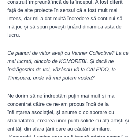
construit împreună încă de la început. A fost diferit
față de alte proiecte în sensul că a fost mult mai
intens, dar mi-a dat multă încredere să continui să
mă joc și să spun povești ținând dinamica asta de
lucru.
Ce planuri de viitor aveți cu Vanner Collective? La ce
mai lucrați, dincolo de KOMOREBI. Și dacă ne
îndrăgostim de voi, văzându-vă la CALEIDO, la
Timișoara, unde vă mai putem vedea?
Ne dorim să ne îndreptăm puțin mai mult și mai
concentrat către ce ne-am propus încă de la
înființarea asociației, și anume o colaborare cu
străinătatea, crearea unor punți solide cu alți artiști și
entități din afara țării care au căutări similare.