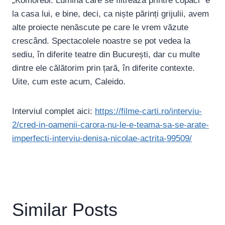
„Komorebi. Lumina care se filtrează printre copaci” e
la casa lui, e bine, deci, ca niște părinți grijulii, avem
alte proiecte nenăscute pe care le vrem văzute
crescând. Spectacolele noastre se pot vedea la
sediu, în diferite teatre din București, dar cu multe
dintre ele călătorim prin țară, în diferite contexte.
Uite, cum este acum, Caleido.
Interviul complet aici:
https://filme-carti.ro/interviu-
2/cred-in-oamenii-carora-nu-le-e-teama-sa-se-arate-
imperfecti-interviu-denisa-nicolae-actrita-99509/
Similar Posts