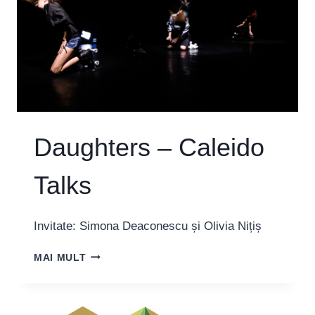
Daughters – Caleido
Talks
Invitate: Simona Deaconescu și Olivia Nițiș
DAUGHTERS
MAI MULT
–
CALEIDO
TALKS