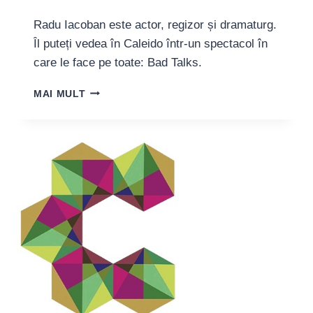
Radu Iacoban este actor, regizor și dramaturg.
Îl puteți vedea în Caleido într-un spectacol în
care le face pe toate: Bad Talks.
RADU
MAI MULT
IACOBAN,
ARTIST:
“SĂ
VORBIM
CÂT
MAI
PUȚIN
DESPRE
MINORITATE
CA
DESPRE
O
PROBLEMĂ”