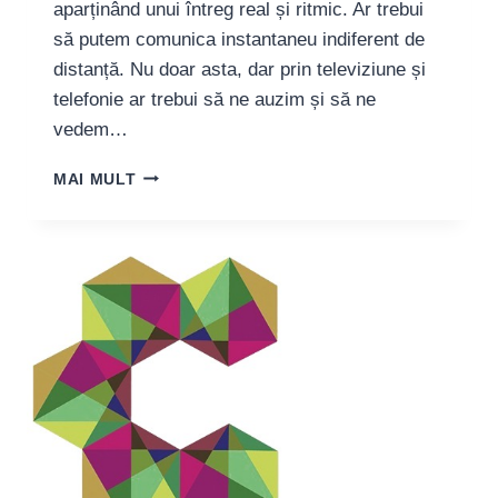
aparținând unui întreg real și ritmic. Ar trebui
să putem comunica instantaneu indiferent de
distanță. Nu doar asta, dar prin televiziune și
telefonie ar trebui să ne auzim și să ne
vedem…
ARMINE
MAI MULT
VOSGANIAN:
„SUNT
UN
PRODUS
AL
GENOCIDULUI”