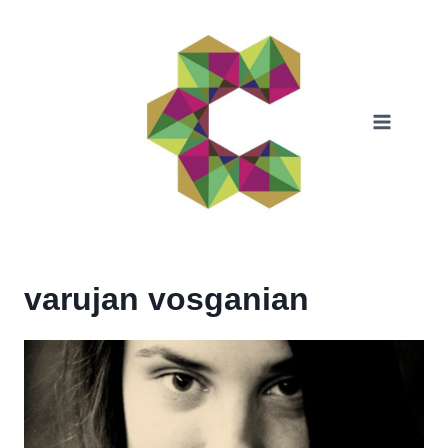
Skip
to
content
varujan vosganian