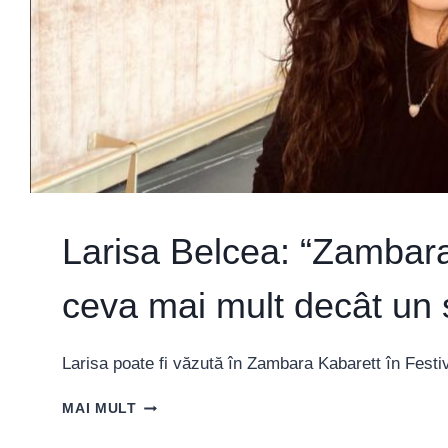
Larisa Belcea: “Zambara
ceva mai mult decât un 
Larisa poate fi văzută în Zambara Kabarett în Fest
LARISA
MAI MULT
BELCEA: “ZAMBARA
KABARETT