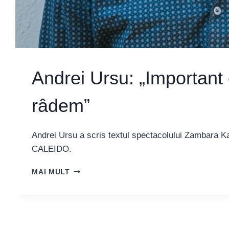
Andrei Ursu: „Important
râdem”
Andrei Ursu a scris textul spectacolului Zambara Kab
CALEIDO.
ANDREI
MAI MULT
URSU:
„IMPORTANT
E
SĂ
NU