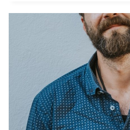
ESTE
CEVA
MAI
MULT
DECÂT
UN
SIMPLU
SPECTACOL”