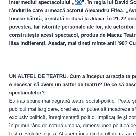
intermediul spectacolului „
’90
”, în regia lui David 
rândurile care urmează actorul Alexandru Fifea. „Av
fusese bătută, arestată și dusă la Jilava, în 21-22 de
povestea. Iar istoriile personale ale lor, ale actorilor
construiește acest spectacol, produs de Macaz Teatr
lăsa indiferenți. Așadar, mai țineți minte anii ’90? 
UN ALTFEL DE TEATRU. Cum a început atracția ta pent
e necesar să avem un astfel de teatru? De ce să desc
spectacolelor?
Eu i-aș spune mai degrabă teatru social-politic. Poate și
publicul mai larg care, cred eu, ar putea să încadreze sf
exclusiv politică, înregimentată politic. Implicațiile și z
în primul rând de natură umană, dimensiunea politică de
fost o evoluție logică. Aflasem încă din facultate că au ex