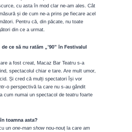
scurce, cu asta în mod clar ne-am ales. Cât
măsură și de cum ne-a prins pe fiecare acel
ători. Pentru că, din păcate, nu toate
igători din ce a urmat.
 ce să nu ratăm „’90” în Festivalul
 care a fost creat, Macaz Bar Teatru s-a
ind, spectacolul chiar e tare. Are mult umor,
cid. Și cred că mulți spectatori Își vor
intr-o perspectivă la care nu s-au gândit
a cum numai un spectacol de teatru foarte
 în toamna asta?
 cu un
one-man show
nou-nouț la care am