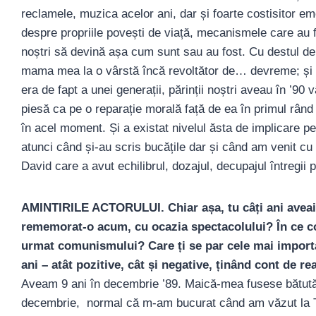
reclamele, muzica acelor ani, dar și foarte costisitor e
despre propriile povești de viață, mecanismele care au fă
noștri să devină așa cum sunt sau au fost. Cu destul d
mama mea la o vârstă încă revoltător de… devreme; și 
era de fapt a unei generații, părinții noștri aveau în ’90
piesă ca pe o reparație morală față de ea în primul rân
în acel moment. Și a existat nivelul ăsta de implicare per
atunci când și-au scris bucățile dar și când am venit cu
David care a avut echilibrul, dozajul, decupajul întregii
AMINTIRILE ACTORULUI. Chiar așa, tu câți ani aveai
rememorat-o acum, cu ocazia spectacolului? În ce co
urmat comunismului? Care ți se par cele mai import
ani – atât pozitive, cât și negative, ținând cont de rea
Aveam 9 ani în decembrie ’89. Maică-mea fusese bătută, 
decembrie, normal că m-am bucurat când am văzut la TV