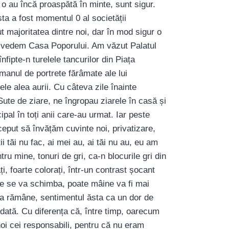
ea o au încă proaspătă în minte, sunt sigur.
sta a fost momentul 0 al societății
majoritatea dintre noi, dar în mod sigur o
să vedem Casa Poporului. Am văzut Palatul
fipte-n turelele tancurilor din Piața
manul de portrete fărâmate ale lui
le alea aurii. Cu câteva zile înainte
Sute de ziare, ne îngropau ziarele în casă și
pal în toți anii care-au urmat. Iar peste
ceput să învățăm cuvinte noi, privatizare,
ii tăi nu fac, ai mei au, ai tăi nu au, eu am
ru mine, tonuri de gri, ca-n blocurile gri din
i, foarte colorați, într-un contrast șocant
ce se va schimba, poate mâine va fi mai
ta rămâne, sentimentul ăsta ca un dor de
dată. Cu diferența că, între timp, oarecum
oi cei responsabili, pentru că nu eram