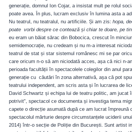
generație, domnul Ion Cojar, a insistat mult pe rolul social
poate avea. În plus, lucram exclusiv în lumina asta a ad
Nu teatrul, nu teatralul, nu artificiile. Și am zis:
hopa, de
poate vorbi despre ce contează și chiar te doare, pe tine
eu eram un băiat sărac din Bobocica, crescut în minciun
semidemocrație, nu credeam și nu m-a interesat niciodată
teatrul de stat și star sistemul românesc mi se par oricum
care oricum n-o să am niciodată acces, așa că nici n-a
perioada facultății în spectacolele colegilor din anul para
generație cu căutări în zona alternativă, așa că pot sp
teatrului independent, am scris asta și în lucrarea de li
David Schwartz și echipa lui de teatru politic, am jucat
potrivit”, spectacol ce documenta și investiga tema migr
capete o direcție asumată după ce am lucrat împreună cu
spectacolul mărturie despre circumstanțele uciderii unu
2014) într-o secție de Poliție din București. Sunt artist i