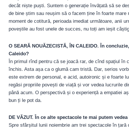
decât niște puști. Suntem o generație învățată să se de
de bine știm sau reușim să o facem ține în foarte mare 
moment de cotitură, perioada imediat următoare, anii urm
poveștile au fost unele de succes, nu toți am ieșit câșt
O SEARĂ NOUĂZECISTĂ, ÎN CALEIDO. În concluzie, de
Caleido?
În primul rînd pentru că se joacă rar, de cînd spațiul în
închis. Asta așa ca o glumă cam tristă. Dar, serios vorb
este extrem de personal, e acid, autoironic și e foarte lu
regăsi propriile povești de viață și vor vedea lucrurile d
până acum. O perspectivă și o experiență a empatiei aș
bun ți le pot da.
DE VĂZUT. În ce alte spectacole te mai putem vedea
Spre sfârșitul lunii noiembrie am trei spectacole în țară