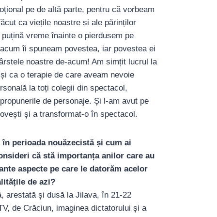
moțional pe de altă parte, pentru că vorbeam
cut ca viețile noastre și ale părinților
e puțină vreme înainte o pierdusem pe
acum îi spuneam povestea, iar povestea ei
 vârstele noastre de-acum! Am simțit lucrul la
d și ca o terapie de care aveam nevoie
sonală la toți colegii din spectacol,
 propunerile de personaje. Și l-am avut pe
 povești și a transformat-o în spectacol.
 în perioada nouăzecistă și cum ai
nsideri că stă importanța anilor care au
ante aspecte pe care le datorăm acelor
litățile de azi?
arestată și dusă la Jilava, în 21-22
, de Crăciun, imaginea dictatorului și a