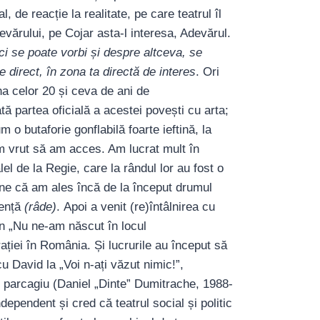
, de reacție la realitate, pe care teatrul îl
evărului, pe Cojar asta-l interesa, Adevărul.
ci se poate vorbi și despre altceva, se
 direct, în zona ta directă de interes
. Ori
a celor 20 și ceva de ani de
 partea oficială a acestei povești cu arta;
 o butaforie gonflabilă foarte ieftină, la
m vrut să am acces. Am lucrat mult în
lel de la Regie, care la rândul lor au fost o
une că am ales încă de la început drumul
cență
(râde)
. Apoi a venit (re)întâlnirea cu
 în „Nu ne-am născut în locul
ației în România. Și lucrurile au început să
 David la „Voi n-ați văzut nimic!”,
i parcagiu (Daniel „Dinte” Dumitrache, 1988-
ndependent și cred că teatrul social și politic