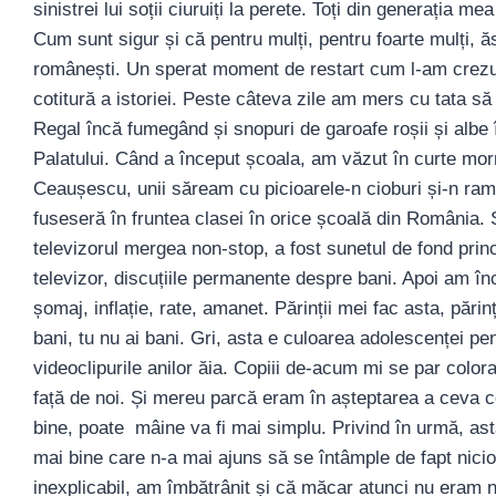
sinistrei lui soții ciuruiți la perete. Toți din generația m
Cum sunt sigur și că pentru mulți, pentru foarte mulți, ă
românești. Un sperat moment de restart cum l-am crezut 
cotitură a istoriei. Peste câteva zile am mers cu tata 
Regal încă fumegând și snopuri de garoafe roșii și albe în
Palatului. Când a început școala, am văzut în curte mor
Ceaușescu, unii săream cu picioarele-n cioburi și-n rame
fuseseră în fruntea clasei în orice școală din România. 
televizorul mergea non-stop, a fost sunetul de fond princi
televizor, discuțiile permanente despre bani. Apoi am în
șomaj, inflație, rate, amanet. Părinții mei fac asta, părinț
bani, tu nu ai bani. Gri, asta e culoarea adolescenței pent
videoclipurile anilor ăia. Copiii de-acum mi se par coloraț
față de noi. Și mereu parcă eram în așteptarea a ceva 
bine, poate mâine va fi mai simplu. Privind în urmă, as
mai bine care n-a mai ajuns să se întâmple de fapt nicio
inexplicabil, am îmbătrânit și că măcar atunci nu eram n