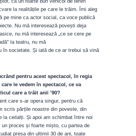
ăților, ca un foarte bun vehicol de teren
are la realitățile pe care le trăim. Îmi aleg
ză pe mine ca actor social, ca voce publică
roiecte. Nu mă interesează povești deja
clasice, nu mă interesează „ce se cere pe
adă” la teatru, nu mă
 în societate. Și iată de ce ar trebui să vină
ucrând pentru acest spectacol, în regia
 care le vedem în spectacol, ce va
icul care a trăit anii ’90?
ent care s-ar opera singur, pentru că
m scris părțile noastre din poveste, din
e la ceilalți. Și apoi am schimbat între noi
st un proces și foarte mișto, cu partea de
udiat presa din ultimii 30 de ani, toate