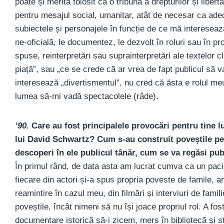
poate și merită folosit ca o tribună a drepturilor și libert
pentru mesajul social, umanitar, atât de necesar ca adecv
subiectele și personajele în funcție de ce mă interesea
ne-oficială, le documentez, le dezvolt în roluri sau în p
spuse, reinterpretări sau suprainterpretări ale textelor 
piață”, sau „ce se crede că ar vrea de fapt publicul să v
interesează „divertismentul”, nu cred că ăsta e rolul meu
lumea să-mi vadă spectacolele (râde).
’90.
Care au fost principalele provocări pentru tine l
lui David Schwartz? Cum s-au construit poveștile pe
descoperi în ele publicul tânăr, cum se va regăsi publ
În primul rând, de data asta am lucrat cumva ca un paci
fiecare din actori și-a spus propria poveste de famile, a
reamintire în cazul meu, din filmări și interviuri de famili
poveștile, încât nimeni să nu își joace propriul rol. A fo
documentare istorică să-i zicem, mers în bibliotecă și st