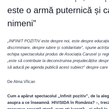
este o armă puternică și 
nimeni”
„INFINIT POZITIV este despre noi, este despre educație 
discriminare, despre iubire și solidaritate”, spune actr
echipa spectacolului produs de Asociația Carusel și regi
„este să contribuie la deconstruirea prejudecăților des
să aducă pe agenda publică acest subiect” despre care 
De Alina Vîlcan
Cum a apărut spectacolul „Infinit pozitiv”, de la ale
asupra a ce înseamnă HIV/SIDA în România? –, trec