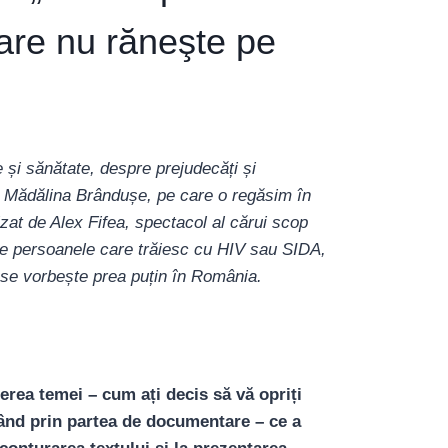
care nu răneşte pe
și sănătate, despre prejudecăți și
ița Mădălina Brândușe, pe care o regăsim în
zat de Alex Fifea, spectacol al cărui scop
pre persoanele care trăiesc cu HIV sau SIDA,
se vorbește prea puțin în România.
gerea temei – cum ați decis să vă opriți
ând prin partea de documentare – ce a