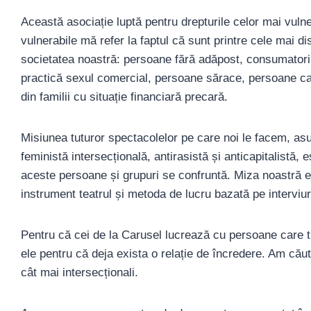
Această asociație luptă pentru drepturile celor mai vuln
vulnerabile mă refer la faptul că sunt printre cele mai di
societatea noastră: persoane fără adăpost, consumatori 
practică sexul comercial, persoane sărace, persoane ca
din familii cu situație financiară precară.
Misiunea tuturor spectacolelor pe care noi le facem, asu
feministă intersecțională, antirasistă și anticapitalistă,
aceste persoane și grupuri se confruntă. Miza noastră e
instrument teatrul și metoda de lucru bazată pe interviur
Pentru că cei de la Carusel lucrează cu persoane care t
ele pentru că deja exista o relație de încredere. Am cău
cât mai intersecționali.