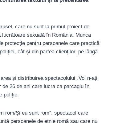
conturarea textului și la prezentarea
arusel, care nu sunt la primul proiect de
ca lucrătoare sexuală în România. Munca
de protecție pentru persoanele care practică
iției, cât și din partea clienților, pe lângă
ea și distribuirea spectacolului „Voi n-ați
 de 26 de ani care lucra ca parcagiu în
 poliție.
som rom/Și eu sunt rom”, spectacol care
untă persoanele de etnie romă sau care nu