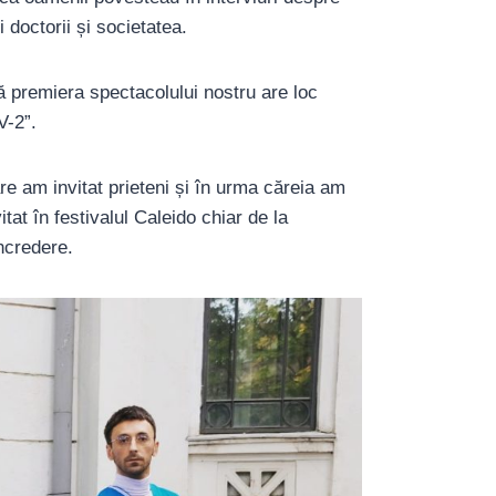
doctorii și societatea.
că premiera spectacolului nostru are loc
V-2”.
e am invitat prieteni și în urma căreia am
vitat în festivalul Caleido chiar de la
ncredere.