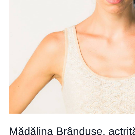
Mădălina Brândușe, actriță: