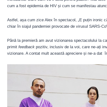
cum a fost epidemia de HIV și cum se manifestau atunci 
Astfel, așa cum zice Alex în spectacol, „E puțin ironic 
chiar în siajul pandemiei provocate de virusul SARS-Co
Până la premieră am avut vizionarea spectacolului la car
primit
feedback
pozitiv, inclusiv de la voi, care ne-ați in
vizionare. A contat mult această apreciere și ne-a dat î