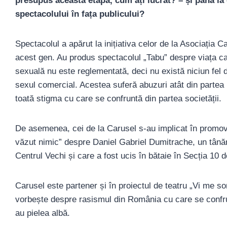
presupus această etapă, cum ați lucrat? – și până la 
spectacolului în fața publicului?
Spectacolul a apărut la inițiativa celor de la Asociația C
acest gen. Au produs spectacolul „Tabu” despre viața 
sexuală nu este reglementată, deci nu există niciun fel 
sexul comercial. Acestea suferă abuzuri atât din partea pol
toată stigma cu care se confruntă din partea societății.
De asemenea, cei de la Carusel s-au implicat în promovar
văzut nimic” despre Daniel Gabriel Dumitrache, un tânăr
Centrul Vechi și care a fost ucis în bătaie în Secția 10 de
Carusel este partener și în proiectul de teatru „Vi me 
vorbește despre rasismul din România cu care se confr
au pielea albă.