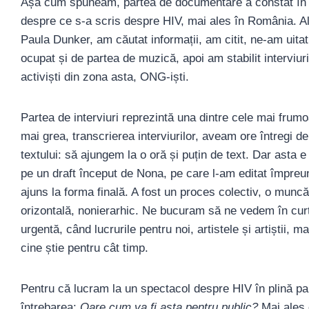
Așa cum spuneam, partea de documentare a constat în pr
despre ce s-a scris despre HIV, mai ales în România. A
Paula Dunker, am căutat informații, am citit, ne-am uitat 
ocupat și de partea de muzică, apoi am stabilit interviu
activiști din zona asta, ONG-iști.
Partea de interviuri reprezintă una dintre cele mai fru
mai grea, transcrierea interviurilor, aveam ore întregi d
textului: să ajungem la o oră și puțin de text. Dar asta 
pe un draft început de Nona, pe care l-am editat împreun
ajuns la forma finală. A fost un proces colectiv, o muncă
orizontală, nonierarhic. Ne bucuram să ne vedem în curt
urgentă, când lucrurile pentru noi, artistele și artiștii, m
cine știe pentru cât timp.
Pentru că lucram la un spectacol despre HIV în plină p
întrebarea:
Oare cum va fi asta pentru public?
Mai ales 