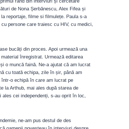
imul rând din interviuri și cercetare
lături de Nona Șerbănescu, Alex Fifea și
la reportaje, filme si filmulețe. Paula s-a
ri cu persone care traiesc cu HIV, cu medici,
moase bucăți din proces. Apoi urmează una
e material înregistrat. Urmează editarea
e și o muncă faină. Ne-a ajutat că am lucrat
ă cu toată echipa, zile în șir, până am
 într-o echipă în care am lucrat pe
e la Arthub, mai ales după starea de
ai ales cei independenți, s-au oprit în loc,
andemie, ne-am pus destul de des
că oamenii povesteau în interviuri despre