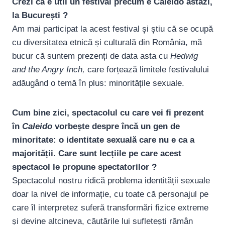
Crezi că e util un festival precum e Caleido astăzi,
la București ?
Am mai participat la acest festival și știu că se ocupă
cu diversitatea etnică și culturală din România, mă
bucur că suntem prezenți de data asta cu
Hedwig
and the Angry Inch,
care forțează limitele festivalului
adăugând o temă în plus: minoritățile sexuale.
Cum bine zici, spectacolul cu care vei fi prezent
în
Caleido
vorbește despre încă un gen de
minoritate: o identitate sexuală care nu e ca a
majorității. Care sunt lecțiile pe care acest
spectacol le propune spectatorilor ?
Spectacolul nostru ridică problema identității sexuale
doar la nivel de informație, cu toate că personajul pe
care îl interpretez suferă transformări fizice extreme
și devine altcineva, căutările lui sufletești rămân