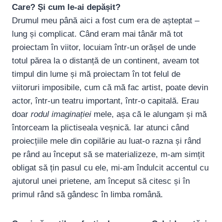
Care? Și cum le-ai depășit?
Drumul meu până aici a fost cum era de așteptat –
lung și complicat. Când eram mai tânăr mă tot
proiectam în viitor, locuiam într-un orășel de unde
totul părea la o distanță de un continent, aveam tot
timpul din lume și mă proiectam în tot felul de
viitoruri imposibile, cum că mă fac artist, poate devin
actor, într-un teatru important, într-o capitală. Erau
doar
rodul imaginației
mele, așa că le alungam și mă
întorceam la plictiseala veșnică. Iar atunci când
proiecțiile mele din copilărie au luat-o razna și rând
pe rând au început să se materializeze, m-am simțit
obligat să țin pasul cu ele, mi-am îndulcit accentul cu
ajutorul unei prietene, am început să citesc și în
primul rând să gândesc în limba română.