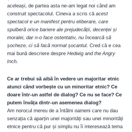
aceleași, de partea asta ne-am legat noi când am
construit spectacolul. Cineva a scris că
acest
spectacol e un manifest pentru eliberare, care
spulberă orice bariere ale prejudecății, decenței și
moralei, dar n-o face ostentativ, nu încearcă să
șocheze, ci să facă normal șocantul.
Cred că e cea
mai bună descriere despre
Hedwig and the Angry
Inch.
Ce ar trebui să aibă în vedere un majoritar etnic
atunci când vorbește cu un minoritar etnic? Ce
doare într-un astfel de dialog? Ce nu se face? Ce
putem învăța dintr-un asemenea dialog?
Am norocul mereu de a întâlni oameni care nu dau
senzația că aparțin unei majorități sau unei minorități
etnice pentru că pur și simplu nu îi interesează tema