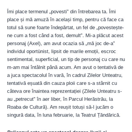
Îmi place termenul „povesti” din întrebarea ta. Îmi
place și mă amuză în același timp, pentru că face ca
totul să sune foarte îndepărtat, un fel de „povestește-
ne cum a fost când a fost, demult”. Mi-a plăcut acest
personaj (Axel), am avut ocazia să „mă joc de-a”
individul oportünist, lipsit de marile emoții, escroc
sentimental, superficial, un tip de personaj cu care nu
m-am mai întâlnit până acum. Am avut o tentativă de
a juca spectacolul în vară, în cadrul Zilelor Unteatru,
tentativă eșuată din cauza ploii care s-a stârnit cu
câteva ore înaintea reprezentației (Zilele Unteatru s-
au „petrecut” în aer liber, în Parcul Herăstrău, la
Roaba de Cultură). Am reușit totuși să-l jucăm o
singură data, în luna februarie, la Teatrul Țăndărică.