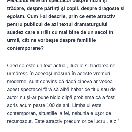
Pelicanul
este un spectacol despre iluzii și
trădare, despre părinți și copii, despre dragoste și
egoism. Cum l-ai descrie, prin ce este atractiv
pentru publicul de azi textul dramaturgului
suedez care a trăit cu mai bine de un secol în
urmă, cât ne vorbește despre familiile
contemporane?
Cred că este un text actual, iluziile și trădarea ne
urmăresc în aceeași măsură în aceste vremuri
moderne, sunt convins că dacă cineva ar vedea
acest spectacol fără să aibă habar de titlu sau de
autor nu și-ar pune nicio clipă problema că a fost
scris acum peste 100 de ani. Limbajul este
contemporan, situațiile la fel, nebunia e ușor de
recunoscut. Este atractiv precum orice lucru „la zi”.