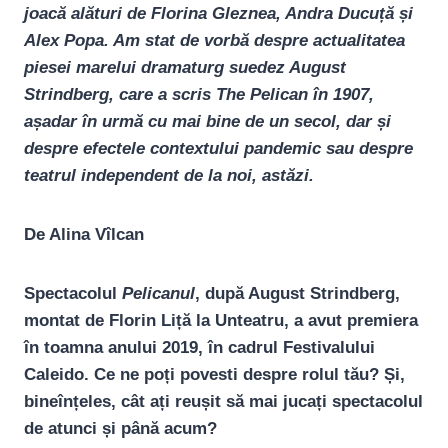
joacă alături de Florina Gleznea, Andra Ducuță și
Alex Popa. Am stat de vorbă despre actualitatea
piesei marelui dramaturg suedez August
Strindberg, care a scris The Pelican în 1907,
așadar în urmă cu mai bine de un secol, dar și
despre efectele contextului pandemic sau despre
teatrul independent de la noi, astăzi.
De Alina Vîlcan
Spectacolul
Pelicanul
, după August Strindberg,
montat de Florin Liță la Unteatru, a avut premiera
în toamna anului 2019, în cadrul Festivalului
Caleido. Ce ne poți povesti despre rolul tău? Și,
bineînțeles, cât ați reușit să mai jucați spectacolul
de atunci și până acum?