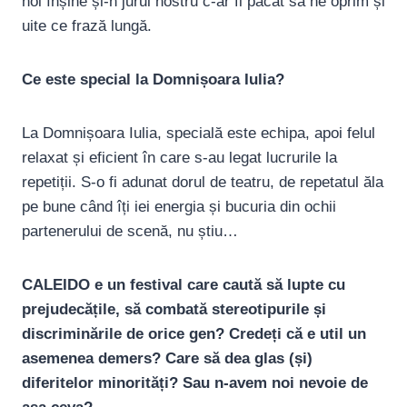
noi înșine și-n jurul nostru c-ar fi păcat să ne oprim și
uite ce frază lungă.
Ce este special la Domnișoara Iulia?
La Domnișoara Iulia, specială este echipa, apoi felul
relaxat și eficient în care s-au legat lucrurile la
repetiții. S-o fi adunat dorul de teatru, de repetatul ăla
pe bune când îți iei energia și bucuria din ochii
partenerului de scenă, nu știu…
CALEIDO e un festival care caută să lupte cu
prejudecățile, să combată stereotipurile și
discriminările de orice gen? Credeți că e util un
asemenea demers? Care să dea glas (și)
diferitelor minorități? Sau n-avem noi nevoie de