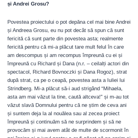
și Andrei Grosu?
Povestea proiectului o pot depăna cel mai bine Andrei
și Andreea Grosu, eu nu pot decât să spun că sunt
fericită că sunt parte din povestea asta; realmente
fericită pentru că mi-a plăcut tare mult felul în care
am descompus și am recompus împreună cu ei și
împreună cu Richard și Dana (n.r. – ceilalți actori din
spectacol, Richard Bovnoczki și Dana Rogoz), strat
după strat, ca pe o ceapă, povestea asta a Iuliei lui
Strindberg. Mi-a plăcut să-i aud strigând “Mihaela,
asta am mai văzut la tine, caută altceva!” și m-au tot
văzut slavă Domnului pentru că ne știm de ceva ani
și suntem deja la al nouălea sau al zecea proiect
împreună și continuăm să ne surprindem și să ne
provocăm și mai avem atât de multe de scormonit în