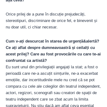
așa ceva?
Orice prilej de a pune în discuție prejudecăți,
stereotipuri, discriminare de orice fel, e binevenit și
nu doar util, ci chiar necesar.
Cum v-ați descurcat în starea de urgență&alertă?
Ce ați aflat despre dumneavoastră și ceilalți cu
acest prilej? Care au fost provocările cu care te-ai
confruntat ca artistă?
Eu sunt unul din privilegiații angajați la stat; a fost o
perioadă care ne-a ascuțit simțurile, ne-a exacerbat
emoțiile, dar incertitudinile mele nu cred că se pot
compara cu cele ale colegilor din teatrul independent,
actori, regizori, scenografi sau creatori de spații de
teatru independent care se zbat acum la limita
supraviețuirii. Nu știu dacă am aflat ceva esențial