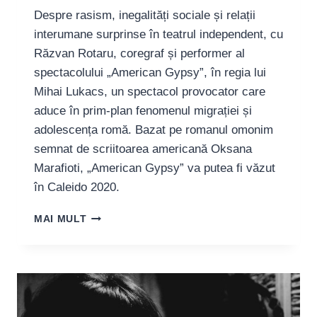
Despre rasism, inegalități sociale și relații
interumane surprinse în teatrul independent, cu
Răzvan Rotaru, coregraf și performer al
spectacolului „American Gypsy”, în regia lui
Mihai Lukacs, un spectacol provocator care
aduce în prim-plan fenomenul migrației și
adolescența romă. Bazat pe romanul omonim
semnat de scriitoarea americană Oksana
Marafioti, „American Gypsy” va putea fi văzut
în Caleido 2020.
COREGRAFUL
MAI MULT
RĂZVAN
ROTARU:
„AMERICAN
GYPSY
ÎȘI
PROPUNE