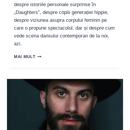
despre istoriile personale surprinse în
„Daughters”, despre copiii generației hippie,
despre viziunea asupra corpului feminin pe
care o propune spectacolul, dar și despre cum
vede scena dansului contemporan de la noi,
azi.
GEORGETA
MAI MULT
CORCA,
PERFORMER:
„E
DIFICIL
SĂ
ACTIVEZI
ÎN
LUMEA
DANSULUI
ÎN
ROMÂNIA”