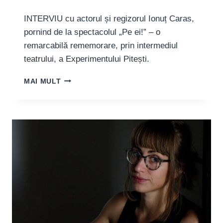
INTERVIU cu actorul și regizorul Ionuț Caras,
pornind de la spectacolul „Pe ei!” – o
remarcabilă rememorare, prin intermediul
teatrului, a Experimentului Pitești.
REGIZORUL
MAI MULT
IONUȚ
CARAS,
DESPRE
EXPERIMENTUL
PITEȘTI:
„TORȚIONARII
AȘTEAPTĂ
AUTOBUZUL
ALĂTURI
DE
CEI
CARE
ȘI-