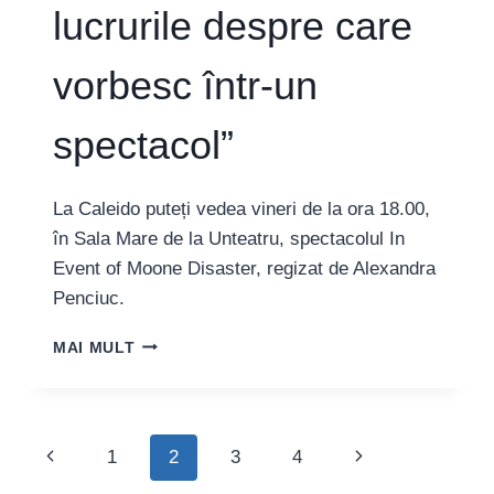
lucrurile despre care
vorbesc într-un
spectacol”
La Caleido puteți vedea vineri de la ora 18.00,
în Sala Mare de la Unteatru, spectacolul In
Event of Moone Disaster, regizat de Alexandra
Penciuc.
ALEXANDRA
MAI MULT
PENCIUC,
REGIZOARE:
“PENTRU
MINE
Page
Previous
Next
1
2
3
4
E
MAI