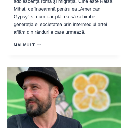
adolescența romă și migrația. Cine este Raisa
Mihai, ce înseamnă pentru ea „American
Gypsy” și cum i-ar plăcea să schimbe
generația ei societatea prin intermediul artei
aflăm din rândurile care urmează.
RAISA
MAI MULT
MIHAI
(„AMERICAN
GYPSY”):
„PRIN
ARTĂ,
PUTEM
SCHIMBA
PERECEPTIA
ASUPRA
ROMILOR”