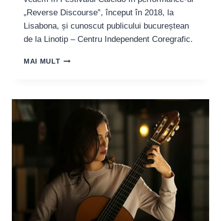
„Reverse Discourse”, început în 2018, la
Lisabona, și cunoscut publicului bucureștean
de la Linotip – Centru Independent Coregrafic.
COREGRAFA
MAI MULT
IOANA
MARCHIDAN:
„E
NEVOIE
SĂ
VORBIM
ÎN
ARTA
PE
CARE
O
FACEM
DESPRE
LUCRURI
PROBLEMATICE”