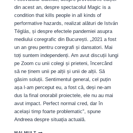
din acest an, despre spectacolul Magic is a
condition that kills people in all kinds of
performative hazards, realizat alături de István
Téglás, și despre efectele pandemiei asupra
mediului coregrafic din București. „2021 a fost
un an greu pentru coregrafi și dansatori. Mai
toți suntem independenți. Am avut discuții lungi
pe Zoom cu unii colegi și prieteni, încercând
să ne ținem unii pe alții și unii de alții. Să
găsim soluții. Sentimentul general, cel puțin
așa l-am perceput eu, a fost că, deși ne-am
dus la final onorabil proiectele, ele nu au mai
avut impact. Perfect normal cred, dar în
același timp foarte problematic”, spune
Andreea despre situația actuală.
COREGRAFA
MAI MULT