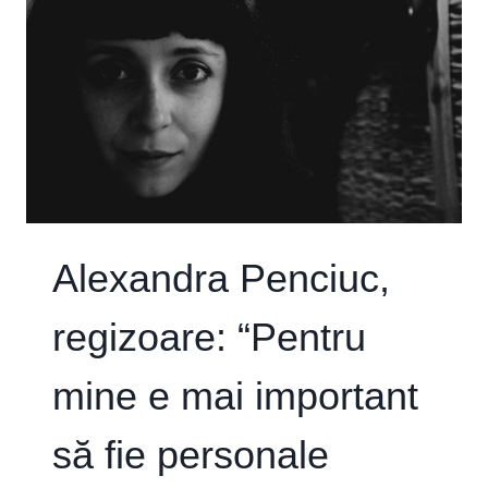
SĂ
SCHIMBE
MENTALITĂȚI
ȘI
SĂ
DESCHIDĂ
OCHII
PRIVITORILOR”
Alexandra Penciuc,
regizoare: “Pentru
mine e mai important
să fie personale