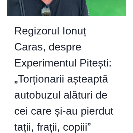
Regizorul Ionuț
Caras, despre
Experimentul Pitești:
„Torționarii așteaptă
autobuzul alături de
cei care și-au pierdut
tații, frații, copiii”