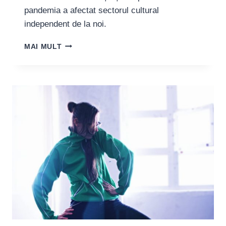
pandemia a afectat sectorul cultural
independent de la noi.
HERMINA
MAI MULT
STĂNCIULESCU:
„CRED
CĂ
EXPERIENȚA
LUCRULUI
CU
TEHNOLOGIA
ÎN
ARTELE
SPECTACOLULUI
E
ÎNCĂ
LA
INCEPUT
LA
NOI”