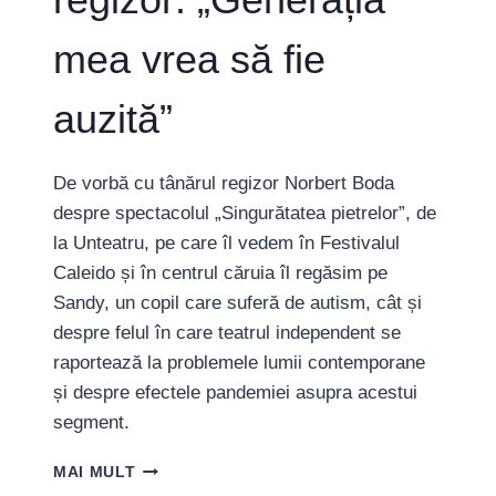
DIN
FESTIVAL”
mea vrea să fie
auzită”
De vorbă cu tânărul regizor Norbert Boda
despre spectacolul „Singurătatea pietrelor”, de
la Unteatru, pe care îl vedem în Festivalul
Caleido și în centrul căruia îl regăsim pe
Sandy, un copil care suferă de autism, cât și
despre felul în care teatrul independent se
raportează la problemele lumii contemporane
și despre efectele pandemiei asupra acestui
segment.
NORBERT
MAI MULT
BODA,