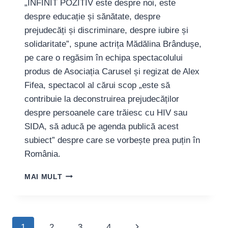
„INFINIT POZITIV este despre noi, este
despre educație și sănătate, despre
prejudecăți și discriminare, despre iubire și
solidaritate”, spune actrița Mădălina Brândușe,
pe care o regăsim în echipa spectacolului
produs de Asociația Carusel și regizat de Alex
Fifea, spectacol al cărui scop „este să
contribuie la deconstruirea prejudecăților
despre persoanele care trăiesc cu HIV sau
SIDA, să aducă pe agenda publică acest
subiect” despre care se vorbește prea puțin în
România.
MĂDĂLINA
MAI MULT
BRÂNDUȘE,
ACTRIȚĂ:
„TEATRUL
POLITIC
Next
1
2
3
4
ESTE