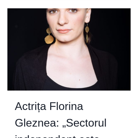
GENERAL,
URMĂRESC
MIZA
POLITICĂ
A
FIECĂRUI
PROIECT
ARTISTIC
ÎN
CARE
MĂ
IMPLIC”
Actrița Florina
Gleznea: „Sectorul