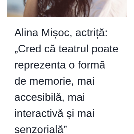
SAU
CEL
CARE
NE-
A
Alina Mișoc, actriță:
ÎNCREDINȚAT-
O”
„Cred că teatrul poate
reprezenta o formă
de memorie, mai
accesibilă, mai
interactivă și mai
senzorială”