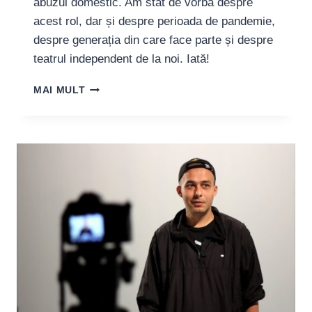
abuzul domestic. Am stat de vorbă despre
acest rol, dar și despre perioada de pandemie,
despre generația din care face parte și despre
teatrul independent de la noi. Iată!
ALEX
MAI MULT
POPA,
ACTOR:
„ASTFEL
DE
PERIOADE
S-
AU
DOVEDIT
ȘI
UN
FERMENT
BUN
PENTRU
SCHIMBĂRI”