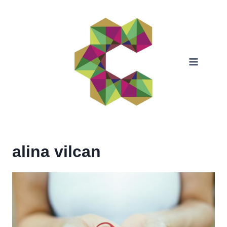
Skip
to
content
alina vilcan