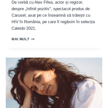
De vorbă cu Alex Fifea, actor și regizor,
despre „Infinit pozitiv”, spectacol produs de
Carusel, axat pe ce înseamnă să trăiești cu
HIV în România, pe care îl regăsim în selecția
Caleido 2021.
ALEX
MAI MULT
FIFEA,
REGIZORUL
SPECTACOLULUI
„INFINIT
POZITIV”:
„FIECARE
POVESTE
E
URIAȘ
DE
IMPORTANTĂ
PENTRU
CEA