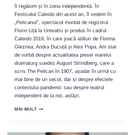
îl regăsim și în zona independentă. În
Festivalul Caleido din acest an, îl vedem în
„Pelicanul”, spectacol montat de regizorul
Florin Liță la Unteatru și produs în cadrul
Caleido 2019, în care joacă alături de Florina
Gleznea, Andra Ducuță și Alex Popa. Am stat
de vorbă despre actualitatea piesei marelui
dramaturg suedez August Strindberg, care a
scris The Pelican în 1907, așadar în urmă cu
mai bine de un secol, dar și despre efectele
contextului pandemic sau despre teatrul
independent de la noi, astăzi.
CEZAR
MAI MULT
ANTAL,
ACTOR:
„TEATRUL
INDEPENDENT