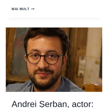
ACTRIȚA
MAI MULT
FLORINA
GLEZNEA:
„SECTORUL
INDEPENDENT
ESTE
PROFUND
AFECTAT
ȘI
NEGLIJAT”
Andrei Șerban, actor: