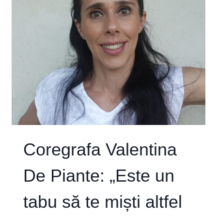
DIN
BUCUREȘTI
ȘI
DIN
ȚARĂ
ARE
ADN
DE
MARE
SUPRAVIEȚUITOR”
Coregrafa Valentina
De Piante: „Este un
tabu să te miști altfel