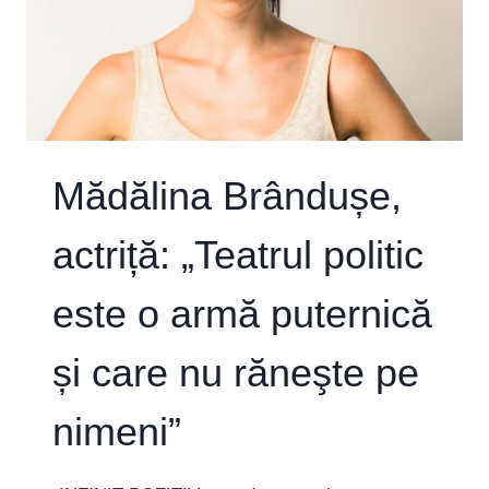
ÎN
ORAȘ”
Mădălina Brândușe,
actriță: „Teatrul politic
este o armă puternică
și care nu răneşte pe
nimeni”