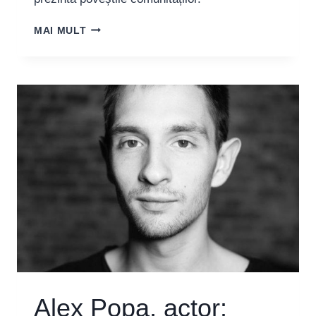
ANDREI
MAI MULT
ȘERBAN,
ACTOR:
„BAMBINA,
REGINA
FLORILOR
RECUPEREAZĂ
O
ISTORIE
DE
OPRESIUNE,
LUPTĂ
ȘI
REZISTENȚĂ
ROMĂ”
Alex Popa, actor: