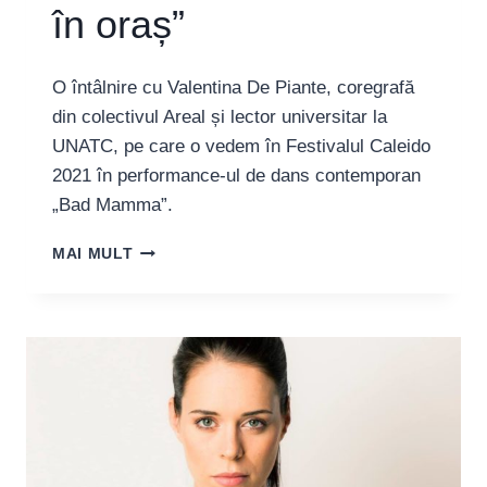
în oraș”
O întâlnire cu Valentina De Piante, coregrafă
din colectivul Areal și lector universitar la
UNATC, pe care o vedem în Festivalul Caleido
2021 în performance-ul de dans contemporan
„Bad Mamma”.
COREGRAFA
MAI MULT
VALENTINA
DE
PIANTE:
„ESTE
UN
TABU
SĂ
TE
MIȘTI
ALTFEL