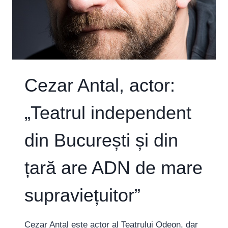
MEMORIE,
MAI
ACCESIBILĂ,
MAI
INTERACTIVĂ
ȘI
MAI
SENZORIALĂ”
Cezar Antal, actor:
„Teatrul independent
din București și din
țară are ADN de mare
supraviețuitor”
Cezar Antal este actor al Teatrului Odeon, dar