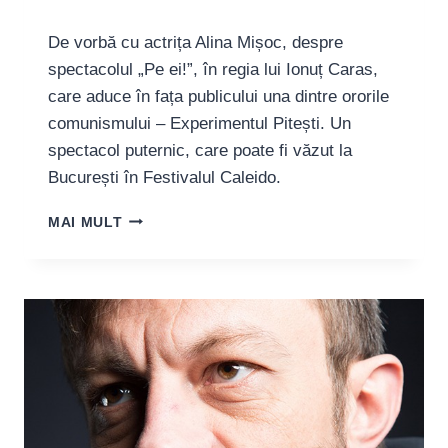
De vorbă cu actrița Alina Mișoc, despre
spectacolul „Pe ei!”, în regia lui Ionuț Caras,
care aduce în fața publicului una dintre ororile
comunismului – Experimentul Pitești. Un
spectacol puternic, care poate fi văzut la
București în Festivalul Caleido.
ALINA
MAI MULT
MIȘOC,
ACTRIȚĂ:
„CRED
CĂ
TEATRUL
POATE
REPREZENTA
O
FORMĂ
DE