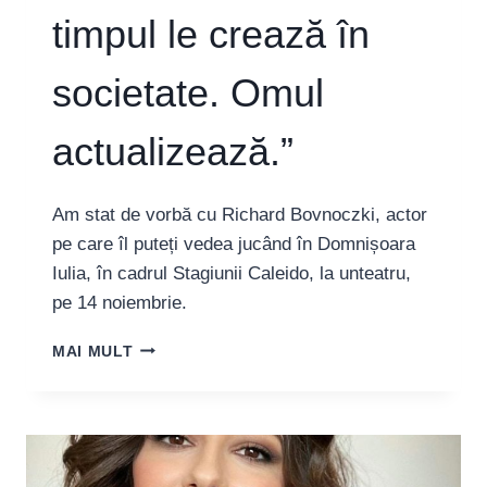
timpul le crează în
societate. Omul
actualizează.”
Am stat de vorbă cu Richard Bovnoczki, actor
pe care îl puteți vedea jucând în Domnișoara
Iulia, în cadrul Stagiunii Caleido, la unteatru,
pe 14 noiembrie.
RICHARD
MAI MULT
BOVNOCZKI: „OMUL
ÎNSĂ
REUȘEȘTE
SĂ
CONVERTEASCĂ
ȘI