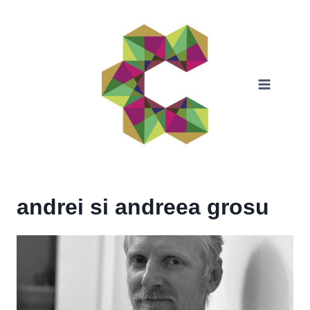
Skip
to
content
andrei si andreea grosu