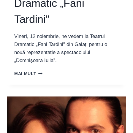
Dramatic „Fani
Tardini”
Vineri, 12 noiembrie, ne vedem la Teatrul
Dramatic „Fani Tardini” din Galați pentru o
nouă reprezentație a spectacolului
„Domnișoara Iulia”.
SOLD
MAI MULT
OUT
|
DOMNIȘOARA
IULIA
LA
TEATRUL
DRAMATIC
„FANI
TARDINI”