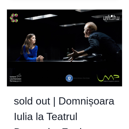
DOMNIȘOARA
IULIA
LA
TEATRUL
„TOMA
CARAGIU”
sold out | Domnișoara
Iulia la Teatrul