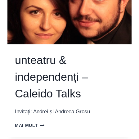
unteatru &
independenți –
Caleido Talks
Invitați: Andrei și Andreea Grosu
UNTEATRU
MAI MULT
&
INDEPENDENȚI