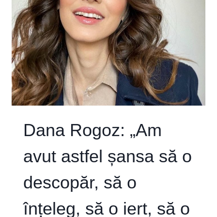
DIFERENȚELE
PE
CARE
TIMPUL
LE
CREAZĂ
ÎN
SOCIETATE.
OMUL
ACTUALIZEAZĂ.”
Dana Rogoz: „Am
avut astfel șansa să o
descopăr, să o
înțeleg, să o iert, să o