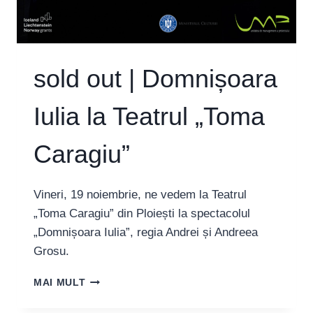
IERT,
SĂ
O
APĂR
PE
sold out | Domnișoara
IULIA”
Iulia la Teatrul „Toma
Caragiu”
Vineri, 19 noiembrie, ne vedem la Teatrul
„Toma Caragiu” din Ploiești la spectacolul
„Domnișoara Iulia”, regia Andrei și Andreea
Grosu.
SOLD
MAI MULT
OUT
|