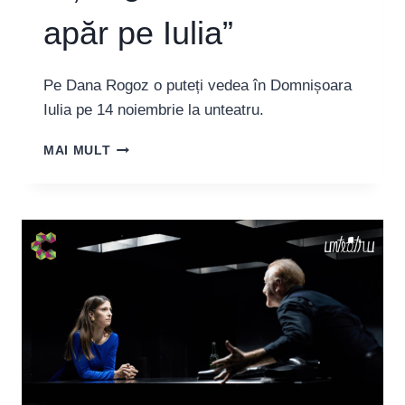
apăr pe Iulia”
Pe Dana Rogoz o puteți vedea în Domnișoara
Iulia pe 14 noiembrie la unteatru.
DANA
MAI MULT
ROGOZ:
„AM
AVUT
ASTFEL
ȘANSA
SĂ
O
DESCOPĂR,
SĂ
O
ÎNȚELEG,
SĂ
O