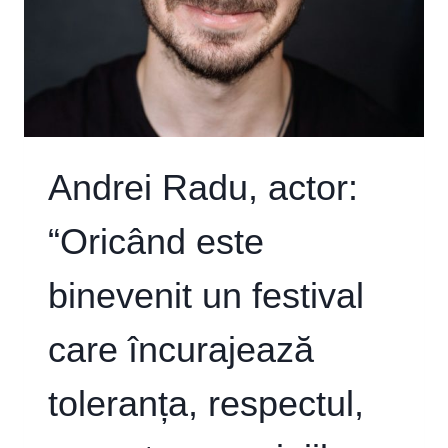
ȘI
DE
A
EDUCA
PUBLICUL”
Andrei Radu, actor:
“Oricând este
binevenit un festival
care încurajează
toleranța, respectul,