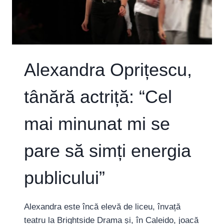
OPINIILOR
CELUILALT”
Alexandra Oprițescu,
tânără actriță: “Cel
mai minunat mi se
pare să simți energia
publicului”
Alexandra este încă elevă de liceu, învață
teatru la Brightside Drama și, în Caleido, joacă