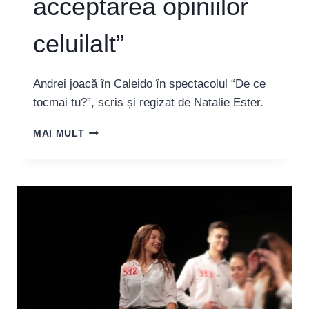
acceptarea opiniilor
celuilalt”
Andrei joacă în Caleido în spectacolul “De ce
tocmai tu?”, scris și regizat de Natalie Ester.
ANDREI
MAI MULT
RADU,
ACTOR:
“ORICÂND
ESTE
BINEVENIT
UN
FESTIVAL
CARE
ÎNCURAJEAZĂ
TOLERANȚA,
RESPECTUL,
ACCEPTAREA