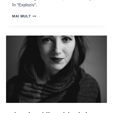
în “Exploziv”.
ALEXANDRA
MAI MULT
OPRIȚESCU,
TÂNĂRĂ
ACTRIȚĂ:
“CEL
MAI
MINUNAT
MI
SE
PARE
SĂ
SIMȚI
ENERGIA
PUBLICULUI”