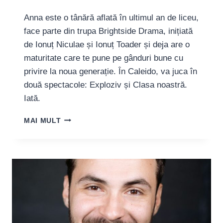
Anna este o tânără aflată în ultimul an de liceu,
face parte din trupa Brightside Drama, inițiată
de Ionuț Niculae și Ionuț Toader și deja are o
maturitate care te pune pe gânduri bune cu
privire la noua generație. În Caleido, va juca în
două spectacole: Exploziv și Clasa noastră.
Iată.
ANNA
MAI MULT
BĂNICĂ,
TÂNĂRĂ
ACTRIȚĂ:
“TEATRUL
ARE
PUTEREA
DE
A
DESTUPA
MINȚI