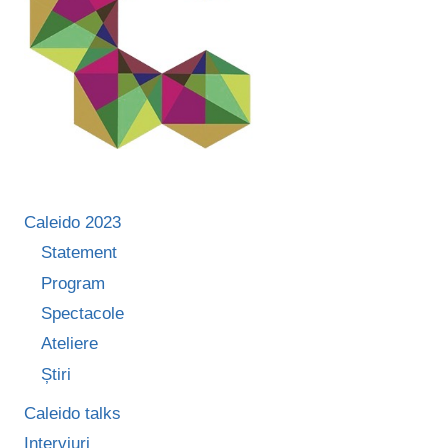
NU
AR
FI
NECESAR”
Caleido 2023
Statement
Program
Spectacole
Ateliere
Știri
Caleido talks
Interviuri