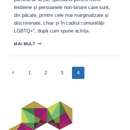
lesbiene și persoanele non-binare care sunt,
din păcate, printre cele mai marginalizate și
discriminate, chiar și în cadrul comunității
LGBTQ+”, după cum spune actrița.
ACTRIȚA
MAI MULT
ALINA
MEDOIA:
„ÎMI
IMAGINEZ
Page
Previous
1
2
3
4
UNEORI
CE
Page
AȘ
navigation
FACE
ÎNTR-
O
LUME
ÎN
CARE
FEMINISMUL