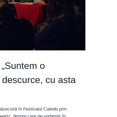
: „Suntem o
e descurce, cu asta
ăzecistă în Festivalul Caleido prin
Scwartz, despre care ne vorbește în