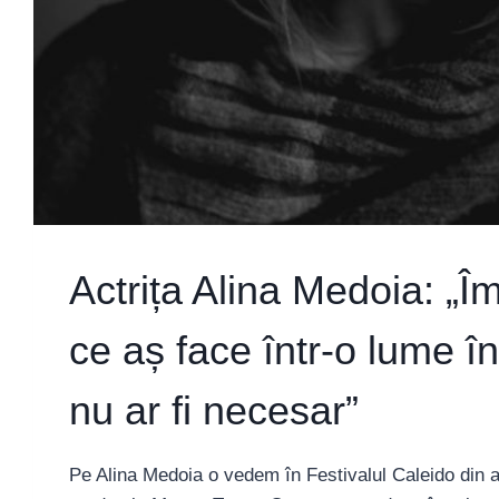
Actrița Alina Medoia: „Î
ce aș face într-o lume î
nu ar fi necesar”
Pe Alina Medoia o vedem în Festivalul Caleido din a