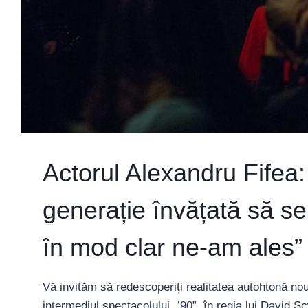
Actorul Alexandru Fifea
generație învățată să s
în mod clar ne-am ales”
Vă invităm să redescoperiți realitatea autohtonă nou
intermediul spectacolului „’90”, în regia lui David 