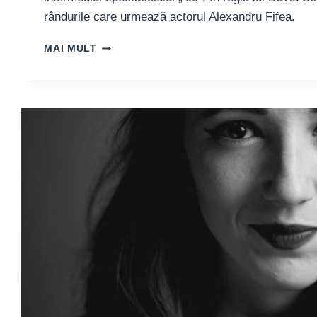
rândurile care urmează actorul Alexandru Fifea.
ACTORUL
MAI MULT
ALEXANDRU
FIFEA:
„SUNTEM
O
GENERAȚIE
ÎNVĂȚATĂ
SĂ
SE
DESCURCE,
CU
ASTA
ÎN
MOD
CLAR
NE-
AM
ALES”