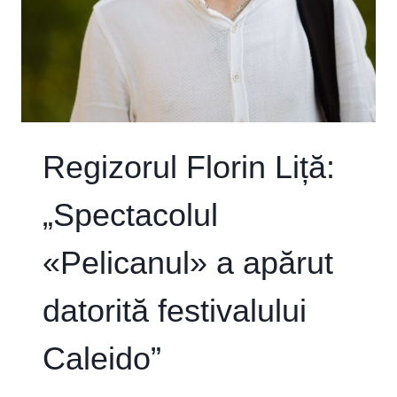
ARE
ADN
DE
MARE
SUPRAVIEȚUITOR”
Regizorul Florin Liță:
„Spectacolul
«Pelicanul» a apărut
datorită festivalului
Caleido”