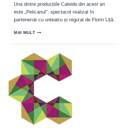
Una dintre producțiile Caleido din acest an
este „Pelicanul”, spectacol realizat în
parteneriat cu unteatru și regizat de Florin Liță.
REGIZORUL
MAI MULT
FLORIN
LIȚĂ:
„SPECTACOLUL
«PELICANUL»
A
APĂRUT
DATORITĂ
FESTIVALULUI
CALEIDO”