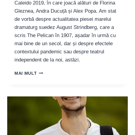
Caleido 2019, în care joacă alături de Florina
Gleznea, Andra Ducuță și Alex Popa. Am stat
de vorbă despre actualitatea piesei marelui
dramaturg suedez August Strindberg, care a
scris The Pelican în 1907, așadar în urmă cu
mai bine de un secol, dar și despre efectele
contextului pandemic sau despre teatrul
independent de la noi, astăzi.
CEZAR
MAI MULT
ANTAL,
ACTOR:
„TEATRUL
INDEPENDENT
DIN
BUCUREȘTI
ȘI
DIN
ȚARĂ