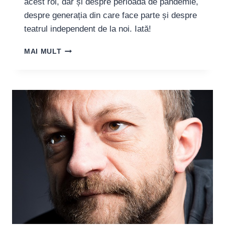
acest rol, dar și despre perioada de pandemie,
despre generația din care face parte și despre
teatrul independent de la noi. Iată!
ALEX
MAI MULT
POPA,
ACTOR:
„ASTFEL
DE
PERIOADE
S-
AU
DOVEDIT
ȘI
UN
FERMENT
BUN
PENTRU
SCHIMBĂRI”