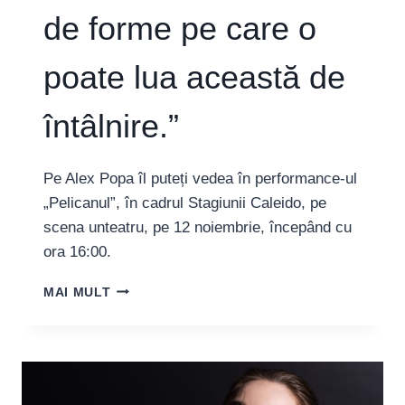
de forme pe care o
poate lua această de
întâlnire.”
Pe Alex Popa îl puteți vedea în performance-ul
„Pelicanul”, în cadrul Stagiunii Caleido, pe
scena unteatru, pe 12 noiembrie, începând cu
ora 16:00.
ALEX
MAI MULT
POPA: „TEATRUL
PREZINTĂ
PERSONAJE
CARE
AJUNG
ÎNTR-