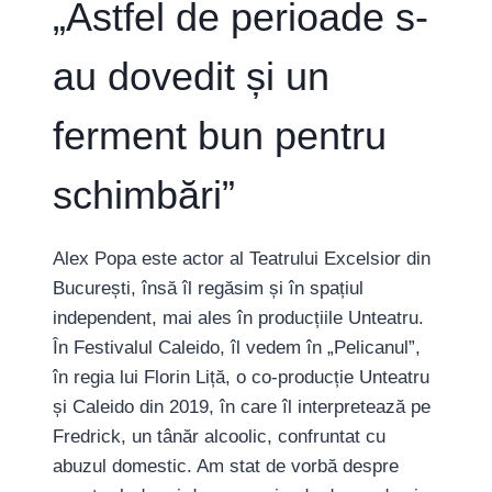
„Astfel de perioade s-
UN
OM
CU
au dovedit și un
PROBLEME,
CU
DURERI,
ferment bun pentru
CU
NEVOI,
schimbări”
CU
DORINȚE,
CU
Alex Popa este actor al Teatrului Excelsior din
EMOȚII,
CU
București, însă îl regăsim și în spațiul
DE
independent, mai ales în producțiile Unteatru.
TOATE.”
În Festivalul Caleido, îl vedem în „Pelicanul”,
în regia lui Florin Liță, o co-producție Unteatru
și Caleido din 2019, în care îl interpretează pe
Fredrick, un tânăr alcoolic, confruntat cu
abuzul domestic. Am stat de vorbă despre