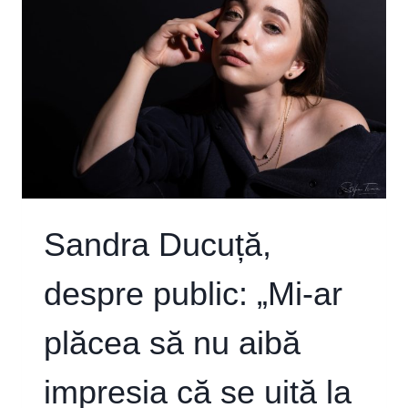
UN
PUNCT
LIMITĂ
ȘI
E
FRUMOS
SĂ
VEZI
PALETA
DE
FORME
PE
Sandra Ducuță,
CARE
O
despre public: „Mi-ar
POATE
LUA
ACEASTĂ
plăcea să nu aibă
DE
ÎNTÂLNIRE.”
impresia că se uită la