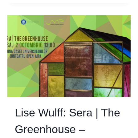
ÎN
VIZITĂ
LA
SERĂ
Lise Wulff: Sera | The
Greenhouse –