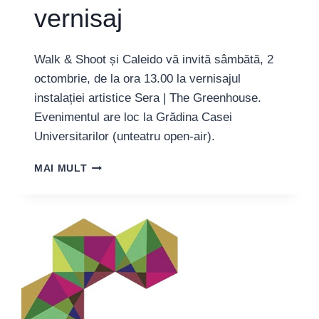
vernisaj
Walk & Shoot și Caleido vă invită sâmbătă, 2
octombrie, de la ora 13.00 la vernisajul
instalației artistice Sera | The Greenhouse.
Evenimentul are loc la Grădina Casei
Universitarilor (unteatru open-air).
LISE
MAI MULT
WULFF:
SERA
|
THE
GREENHOUSE
–
VERNISAJ