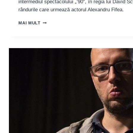
intermediul spectacolului „’90”, în regia lui David 
rândurile care urmează actorul Alexandru Fifea.
ACTORUL
MAI MULT
ALEXANDRU
FIFEA:
„SUNTEM
O
GENERAȚIE
ÎNVĂȚATĂ
SĂ
SE
DESCURCE,
CU
ASTA
ÎN
MOD
CLAR
NE-
AM
ALES”