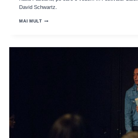
David Schwartz.
ACTRIȚA
MAI MULT
KATIA
PASCARIU:
„AM
TRĂIT
DIN
PLIN
ANII
’90,
I-
AM
IUBIT
CHIAR,
CU
TOATE
NOUTĂȚILE
LOR,
RECLAME,
CULTURĂ