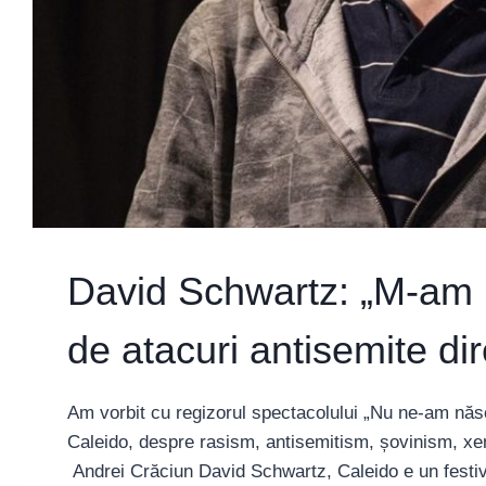
David Schwartz: „M-am l
de atacuri antisemite dir
Am vorbit cu regizorul spectacolului „Nu ne-am născu
Caleido, despre rasism, antisemitism, șovinism, xen
Andrei Crăciun David Schwartz, Caleido e un festiv