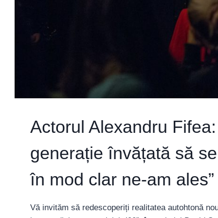
POP…”
Actorul Alexandru Fifea
generație învățată să s
în mod clar ne-am ales”
Vă invităm să redescoperiți realitatea autohtonă nou