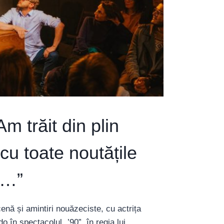
Am trăit din plin
, cu toate noutățile
p…”
enă și amintiri nouăzeciste, cu actrița
 în spectacolul „’90”, în regia lui