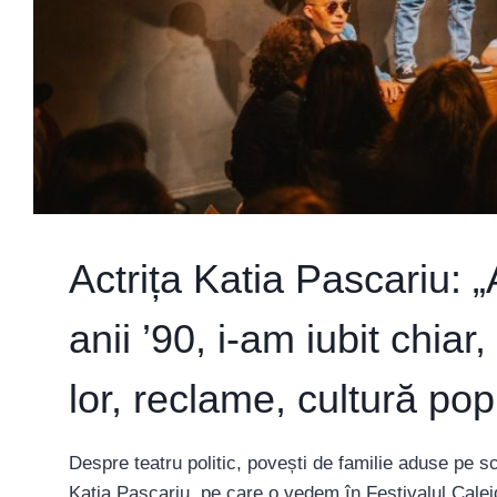
Actrița Katia Pascariu: „
anii ’90, i-am iubit chiar
lor, reclame, cultură po
Despre teatru politic, povești de familie aduse pe sc
Katia Pascariu, pe care o vedem în Festivalul Caleido