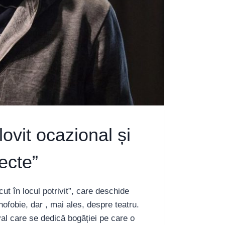
ovit ocazional și
ecte”
t în locul potrivit”, care deschide
ofobie, dar , mai ales, despre teatru.
al care se dedică bogăției pe care o