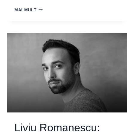
ANDREEA
MAI MULT
NOVAC:
„CALEIDO
RĂMÂNE
UN
MARATON
ARTISTIC
PE
CARE
NE-
AM
BUCURA
SĂ
ÎL
ALERGĂM
ÎMPREUNĂ”
Liviu Romanescu: