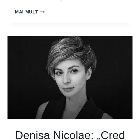
LIVIU
MAI MULT
ROMANESCU:
„TOGETHERNESS-
UL
DIN
ARTĂ
ARE
ȘANSA
SĂ
NE
EDUCE
SPIRITUL
ȘI
MINTEA”
Denisa Nicolae: „Cred