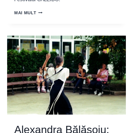
ANDREI
MAI MULT
URSU:
„IMPORTANT
E
SĂ
NU
UITĂM
SĂ
RÂDEM”
Alexandra Bălășoiu: