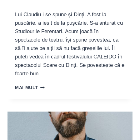
Lui Claudiu i se spune și Dinți. A fost la
pușcărie, a ieșit de la pușcărie. S-a anturat cu
Studiourile Ferentari. Acum joacă în
spectacole de teatru, își spune povestea, ca
să îi ajute pe alții să nu facă greșelile lui. Îl
puteți vedea în cadrul festivalului CALEIDO în
spectacolul Soare cu Dinți. Se povestește că e
foarte bun.
CLAUDIU
MAI MULT
DUMITRESCU:
„PENTRU
MINE,
TEATRUL
A
FOST
CONFIRMAREA
CĂ