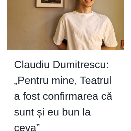
FERESC
SĂ
VORBESC
SAU
POATE
REFUZ
SĂ
MĂ
GÂNDESC
ÎN
Claudiu Dumitrescu:
PROFUNZIME
PENTRU
„Pentru mine, Teatrul
CĂ
MĂ
ÎNCEARCĂ
a fost confirmarea că
UN
SENTIMENT
DE
sunt și eu bun la
DISPERARE”
ceva”