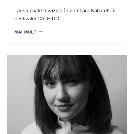
Larisa poate fi văzută în Zambara Kabarett în
Festivalul CALEIDO.
LARISA
MAI MULT
BELCEA: “ZAMBARA
KABARETT
ESTE
CEVA
MAI
MULT
DECÂT
UN
SIMPLU
SPECTACOL”