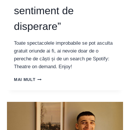
sentiment de
disperare”
Toate spectacolele improbabile se pot asculta
gratuit oriunde ai fi, ai nevoie doar de o
pereche de căști și de un search pe Spotify:
Theatre on demand. Enjoy!
GABRIELA
MAI MULT
HARABAGIU:
„LIBERTATEA
E
UN
CONCEPT
DESPRE
CARE
MĂ