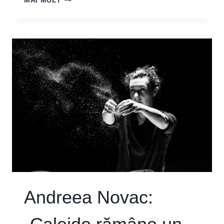
MAI MULT
DRĂGHICI:
„AM
SENTIMENTE
AMESTECATE
PENTRU
PĂMÂNTUL
NATAL”
Andreea Novac: