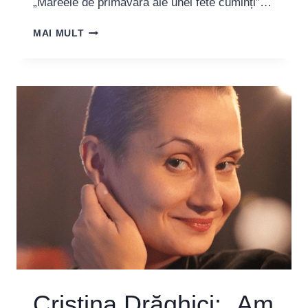
„Mareele de primăvară ale unei fete cuminți”…
ALEXANDRA
MAI MULT
BĂLĂȘOIU:
„DANSUL
POATE
CONTRIBUI
LA
CREAREA
UNOR
SPAȚII
SIGURE
DE
EXPRESIE
A
EMPATIEI”
Cristina Drăghici: „Am