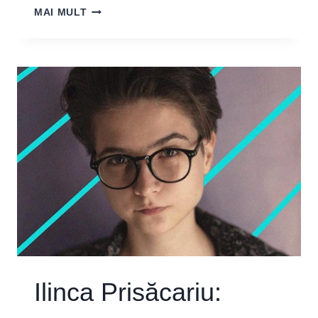
DENISA
MAI MULT
NICOLAE:
„CRED
ÎN
OAMENII
CĂRORA
NU
LE
E
TEAMĂ
SĂ
SE
ARATE
IMPERFECȚI”
Ilinca Prisăcariu: