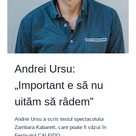
SUNT
ȘI
EU
BUN
LA
CEVA”
Andrei Ursu:
„Important e să nu
uităm să râdem”
Andrei Ursu a scris textul spectacolului
Zambara Kabarett, care poate fi văzut în
Festivalul CALEIDO.