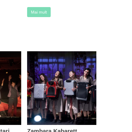
Mai mult
tari
Zambara Kabarett