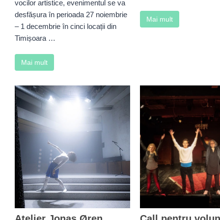
vocilor artistice, evenimentul se va
desfășura în perioada 27 noiembrie
Mai mult
– 1 decembrie în cinci locații din
Timișoara …
Mai mult
Atelier Jonas Øren
Call pentru volun