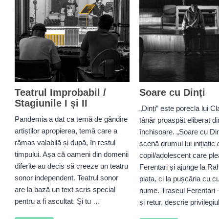
Teatrul Improbabil /
Soare cu Dinți
Stagiunile I și II
„Dinți” este porecla lui C
Pandemia a dat ca temă de gândire
tânăr proaspăt eliberat di
artiștilor apropierea, temă care a
închisoare. „Soare cu Din
rămas valabilă și după, în restul
scenă drumul lui inițiatic
timpului. Așa că oameni din domenii
copil/adolescent care ple
diferite au decis să creeze un teatru
Ferentari și ajunge la Ra
sonor independent. Teatrul sonor
piața, ci la pușcăria cu c
are la bază un text scris special
nume. Traseul Ferentari
pentru a fi ascultat. Și tu …
și retur, descrie privilegi