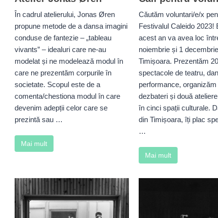
În cadrul atelierului, Jonas Øren
Căutăm voluntari/e/x pen
propune metode de a dansa imagini
Festivalul Caleido 2023! E
conduse de fantezie – „tableau
acest an va avea loc într
vivants” – idealuri care ne-au
noiembrie și 1 decembrie
modelat și ne modelează modul în
Timișoara. Prezentăm 20
care ne prezentăm corpurile în
spectacole de teatru, da
societate. Scopul este de a
performance, organizăm 
comenta/chestiona modul în care
dezbateri și două atelier
devenim adepții celor care se
în cinci spații culturale. 
prezintă sau …
din Timișoara, îți plac sp
…
Mai mult
Mai mult