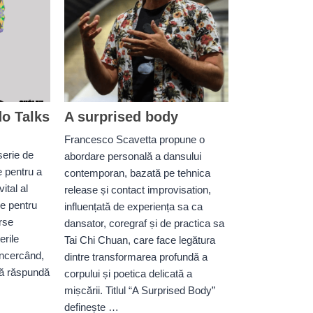
do Talks
A surprised body
Francesco Scavetta propune o
serie de
abordare personală a dansului
e pentru a
contemporan, bazată pe tehnica
vital al
release și contact improvisation,
re pentru
influențată de experiența sa ca
erse
dansator, coregraf și de practica sa
erile
Tai Chi Chuan, care face legătura
încercând,
dintre transformarea profundă a
să răspundă
corpului și poetica delicată a
mișcării. Titlul “A Surprised Body”
definește …