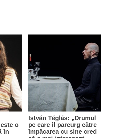
István Téglás: „Drumul
 este o
pe care îl parcurg către
ă în
împăcarea cu sine cred