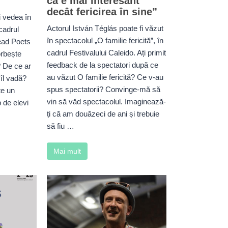
că e mai interesant
decât fericirea în sine”
i vedea în
Actorul István Téglás poate fi văzut
cadrul
în spectacolul „O familie fericită”, în
ead Poets
cadrul Festivalului Caleido. Ați primit
orbește
feedback de la spectatori după ce
? De ce ar
au văzut O familie fericită? Ce v-au
 îl vadă?
spus spectatorii? Convinge-mă să
te un
vin să văd spectacolul. Imaginează-
 de elevi
ți că am douăzeci de ani și trebuie
să fiu …
Mai mult