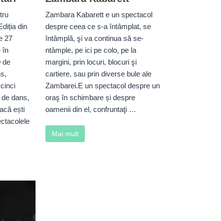
tru
Zambara Kabarett e un spectacol
diția din
despre ceea ce s-a întâmplat, se
e 27
întâmplă, şi va continua să se-
 în
ntâmple, pe ici pe colo, pe la
 de
margini, prin locuri, blocuri şi
ns,
cartiere, sau prin diverse bule ale
cinci
Zambarei.E un spectacol despre un
e de dans,
oraş în schimbare și despre
Dacă ești
oamenii din el, confruntaţi …
ectacolele
Mai mult