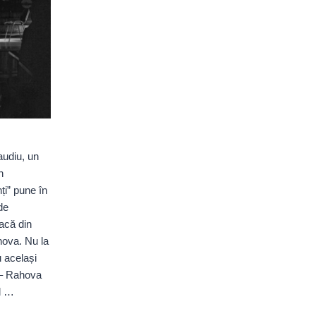
laudiu, un
n
ți” pune în
 de
acă din
hova. Nu la
u același
 – Rahova
ul …