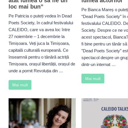
atât lumea o să fie un
lumea actorilor”
loc mai bun”
Pe Bianca Mareș o puteț
Pe Patricia o puteți vedea în Dead
“Dead Poets Society” în 
Poets Society, în cadrul festivalului
festivalului CALEIDO. D
CALEIDO, care va avea loc între
Society. Despre ce ne v
27 noiembrie – 1 decembrie la
acest spectacol, Bianca
Timișoara. Veți juca la Timișoara,
fi bine pentru un tânăr să
capitală culturală europeană. Ce
”Dead Poets Society” es
înseamnă pentru o tânără actriță
spectacol despre un grup
Timișoara, orașul libertății, orașul de
dintr-un internat …
unde a pornit Revoluția din …
Mai mult
Mai mult