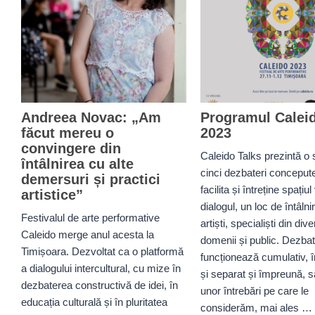
Andreea Novac: „Am
Programul Calei
făcut mereu o
2023
convingere din
Caleido Talks prezintă o 
întâlnirea cu alte
cinci dezbateri conceput
demersuri și practici
facilita și întreține spațiul 
artistice”
dialogul, un loc de întâlni
Festivalul de arte performative
artiști, specialiști din div
Caleido merge anul acesta la
domenii și public. Dezbat
Timișoara. Dezvoltat ca o platformă
funcționează cumulativ, 
a dialogului intercultural, cu mize în
și separat și împreună, 
dezbaterea constructivă de idei, în
unor întrebări pe care le
educația culturală și în pluritatea
considerăm, mai ales …